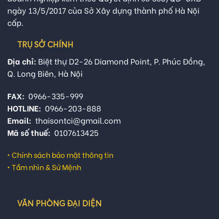
ngày 13/5/2017 của Sở Xây dựng thành phố Hà Nội
cấp.
TRỤ SỞ CHÍNH
Địa chỉ:
Biệt thự D2-26 Diamond Point, P. Phúc Đồng,
Q. Long Biên, Hà Nội
FAX:
0966-335-999
HOTLINE:
0966-203-888
Email:
thaisontci@gmail.com
Mã số thuế:
0107613425
•
Chính sách bảo mật thông tin
•
Tầm nhìn & Sứ Mệnh
VĂN PHÒNG ĐẠI DIỆN