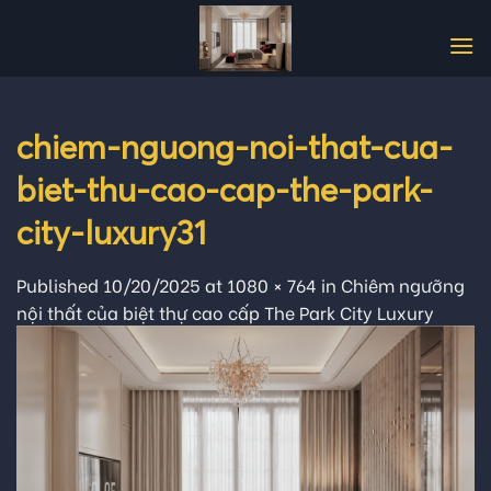
Skip
to
content
chiem-nguong-noi-that-cua-
biet-thu-cao-cap-the-park-
city-luxury31
Published
10/20/2025
at
1080 × 764
in
Chiêm ngưỡng
nội thất của biệt thự cao cấp The Park City Luxury