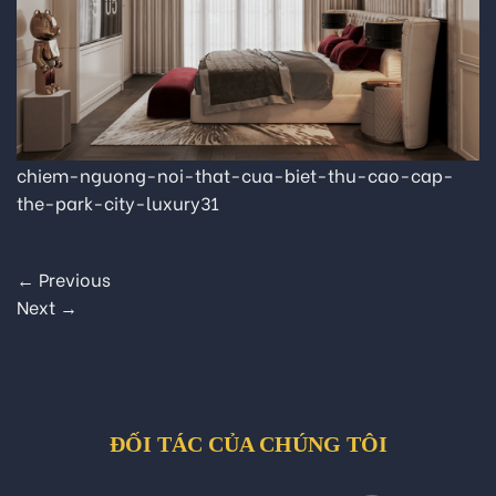
chiem-nguong-noi-that-cua-biet-thu-cao-cap-
the-park-city-luxury31
←
Previous
Next
→
ĐỐI TÁC CỦA CHÚNG TÔI