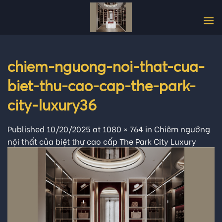
Skip
to
content
chiem-nguong-noi-that-cua-
biet-thu-cao-cap-the-park-
city-luxury36
Published
10/20/2025
at
1080 × 764
in
Chiêm ngưỡng
nội thất của biệt thự cao cấp The Park City Luxury