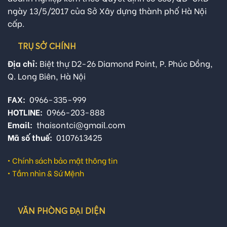
ngày 13/5/2017 của Sở Xây dựng thành phố Hà Nội
cấp.
TRỤ SỞ CHÍNH
Địa chỉ:
Biệt thự D2-26 Diamond Point, P. Phúc Đồng,
Q. Long Biên, Hà Nội
FAX:
0966-335-999
HOTLINE:
0966-203-888
Email:
thaisontci@gmail.com
Mã số thuế:
0107613425
•
Chính sách bảo mật thông tin
•
Tầm nhìn & Sứ Mệnh
VĂN PHÒNG ĐẠI DIỆN