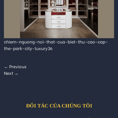
chiem-nguong-noi-that-cua-biet-thu-cao-cap-
the-park-city-luxury36
←
Previous
Next
→
ĐỐI TÁC CỦA CHÚNG TÔI