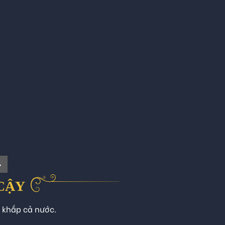
 CẬY
n khắp cả nước.