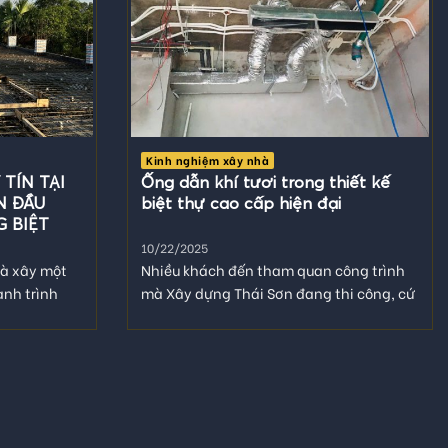
Kinh nghiệm xây nhà
TÍN TẠI
Ống dẫn khí tươi trong thiết kế
N ĐẦU
biệt thự cao cấp hiện đại
 BIỆT
10/22/2025
là xây một
Nhiều khách đến tham quan công trình
ành trình
mà Xây dựng Thái Sơn đang thi công, cứ
thắc mắc cái ống...