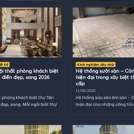
ết kế
Kinh nghiệm xây nhà
ội thất phòng khách biệt
Hệ thống sưởi sàn – Cô
 điển đẹp, sang 2026
hiện đại trong xây biệt 
cấp
11/08/2025
t phòng khách biệt thự Tân
Hệ thống sửa sàn âm sàn – 
 đẹp, sang. Mỗi ngôi biệt thự
hiện đại cho những công trìn
.
cao cấp của...