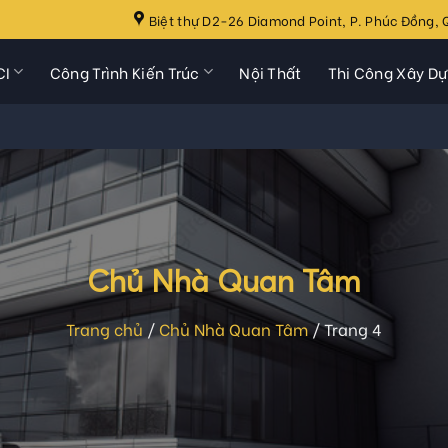
Biệt thự D2-26 Diamond Point, P. Phúc Đồng, Q
CI
Công Trình Kiến Trúc
Nội Thất
Thi Công Xây D
Chủ Nhà Quan Tâm
Trang chủ
/
Chủ Nhà Quan Tâm
/
Trang 4