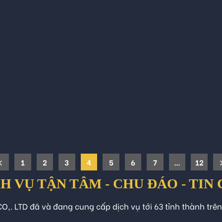
1
2
3
4
5
6
7
…
12
H VỤ TẬN TÂM - CHU ĐÁO - TIN
O,. LTD đã và đang cung cấp dịch vụ tới 63 tỉnh thành trê