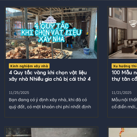
Kinh nghiệm xây nhà
Xu hướng thi
4 Quy tắc vàng khi chọn vật liệu
100 Mẫu n
xây nhà Nhiều gia chủ bị cái thứ 4
thự tân cổ
11/25/2025
11/21/2025
Bạn đang có ý định xây nhà, khi đã có
Mẫu nội thấ
quỹ đất, có một khoản chi phí nhất định
cổ điển mới,
là...
đều có một..