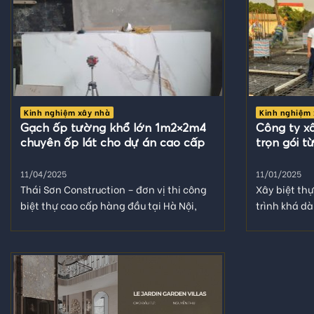
Kinh nghiệm xây nhà
Kinh nghiệm 
Gạch ốp tường khổ lớn 1m2×2m4
Công ty xâ
chuyên ốp lát cho dự án cao cấp
trọn gói 
11/04/2025
11/01/2025
Thái Sơn Construction – đơn vị thi công
Xây biệt th
biệt thự cao cấp hàng đầu tại Hà Nội,
trình khá dà
tiên phong ứng...
công sức để.