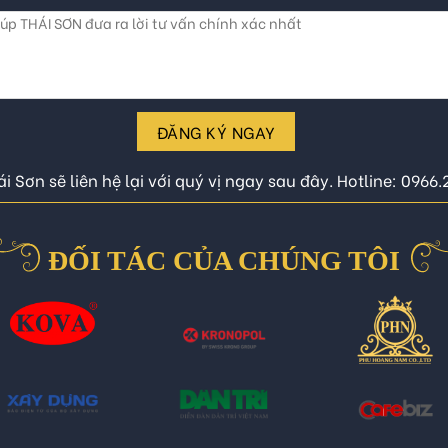
ĐĂNG KÝ NGAY
i Sơn sẽ liên hệ lại với quý vị ngay sau đây. Hotline: 0966
ĐỐI TÁC CỦA CHÚNG TÔI