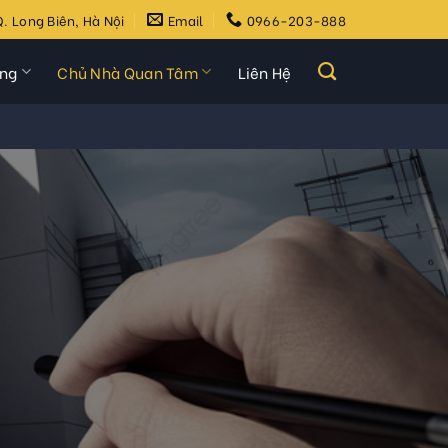
. Long Biên, Hà Nội
Email
0966-203-888
ựng
Chủ Nhà Quan Tâm
Liên Hệ