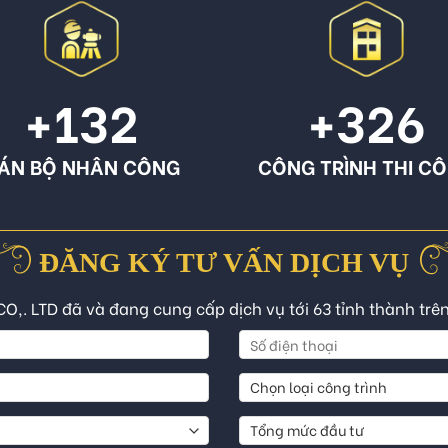
+132
+326
ÁN BỘ NHÂN CÔNG
CÔNG TRÌNH THI C
ĐĂNG KÝ TƯ VẤN DỊCH VỤ
CO,. LTD đã và đang cung cấp dịch vụ tới 63 tỉnh thành trê