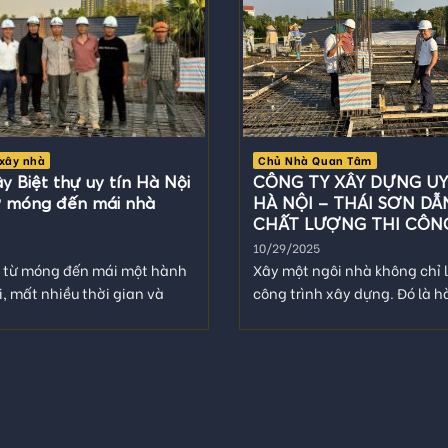
xây nhà
Chủ Nhà Quan Tâm
y Biệt thự uy tín Hà Nội
CÔNG TY XÂY DỰNG UY 
từ móng đến mái nhà
HÀ NỘI – THÁI SƠN DẪ
CHẤT LƯỢNG THI CÔNG
THỰ
10/29/2025
ự từ móng đến mái một hành
Xây một ngôi nhà không chỉ 
i, mất nhiều thời gian và
công trình xây dựng. Đó là h
..
biến ước mơ...