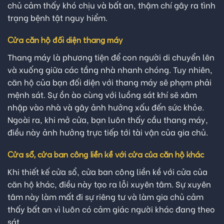
chủ cảm thấy khó chịu và bất an, thậm chí gây ra tình
trạng bệnh tật nguy hiểm.
Cửa căn hộ đối diện thang máy
Thang máy là phương tiện để con người di chuyển lên
và xuống giữa các tầng nhà nhanh chóng. Tuy nhiên,
căn hộ của bạn đối diện với thang máy sẽ phạm phải
mệnh sát. Sự ồn ào cùng với luồng sát khí sẽ xâm
nhập vào nhà và gây ảnh hưởng xấu đến sức khỏe.
Ngoài ra, khi mở cửa, bạn luôn thấy cầu thang máy,
điều này ảnh hưởng trực tiếp tới tài vận của gia chủ.
Cửa sổ, cửa ban công liền kề với cửa của căn hộ khác
Khi thiết kế cửa sổ, cửa ban công liền kề với cửa của
căn hộ khác, điều này tạo ra lỗi xuyên tâm. Sự xuyên
tâm này làm mất đi sự riêng tư và làm gia chủ cảm
thấy bất an vì luôn có cảm giác người khác đang theo
sát.