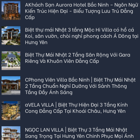
AKhách Sạn Aurora Hotel Bắc Ninh – Ngôn Ngữ
Kiến Trúc Hiện Đại - Biểu Tượng Lưu Trú Đẳng
Cấp
Biệt thự mái Nhật 3 tầng Mộc Hi Villa có hồ cá
Koi, sân vườn, chòi nghỉ phong cách Á Đông tại
Hưng Yên
Biệt Thự Mái Nhật 2 Tầng Sân Rộng Với Gara
Riêng Và Khuôn Viên Đẳng Cấp
CPhong Viên Villa Bắc Ninh | Biệt Thự Mái Nhật
2 Tầng Chuẩn Nghỉ Dưỡng Với Sảnh Thông
Tầng Đầy Ánh Sáng
aVELA VILLA | Biệt Thự Hiện Đại 3 Tầng Kính
Cong Đẳng Cấp Tại Khoái Châu, Hưng Yên
NGỌC LAN VILLA | Biệt Thự 3 Tầng Mái Nhật
Sang Trọng Tại Hưng Yên Chinh Phục Mọi Ánh