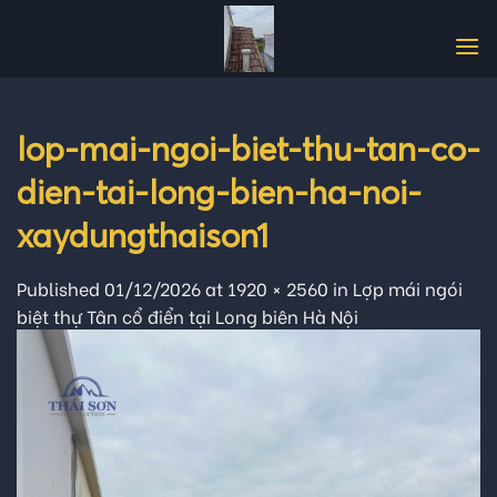
Skip
to
content
lop-mai-ngoi-biet-thu-tan-co-
dien-tai-long-bien-ha-noi-
xaydungthaison1
Published
01/12/2026
at
1920 × 2560
in
Lợp mái ngói
biệt thự Tân cổ điển tại Long biên Hà Nội