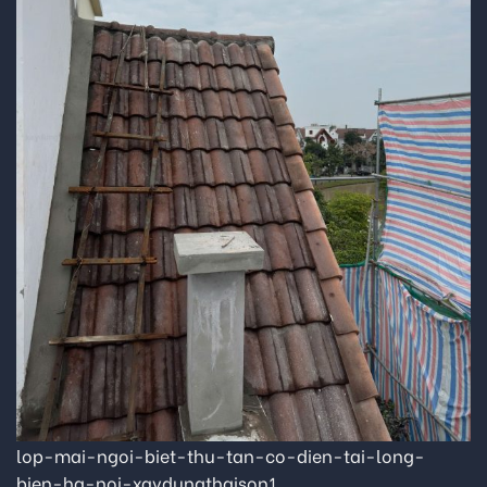
lop-mai-ngoi-biet-thu-tan-co-dien-tai-long-
bien-ha-noi-xaydungthaison1