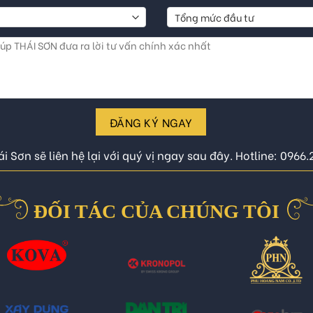
ĐĂNG KÝ NGAY
i Sơn sẽ liên hệ lại với quý vị ngay sau đây. Hotline: 0966
ĐỐI TÁC CỦA CHÚNG TÔI