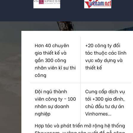
Hơn 40 chuyên
+20 công ty đối
gia thiết kế và
tác thuộc các lĩnh
gần 300 công
vực xây dựng và
nhân viên kĩ sư thi
thiết kế
công
Đội ngũ thành
Cung cấp dịch vụ
viên công ty ~ 100
tới +300 gia đình,
nhân sự doanh
chủ đầu tư dự án
nghiệp
Vinhomes...
Hợp tác và phát triển mở rộng hệ thống
Showroom, xưởng sản xuất đồ gỗ công