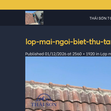
Skip
to
content
THÁI SƠN T
lop-mai-ngoi-biet-thu-t
Published
01/12/2026
at
2560 × 1920
in
Lợp m