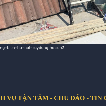
ong-bien-ha-noi-xaydungthaison2
H VỤ TẬN TÂM - CHU ĐÁO - TIN