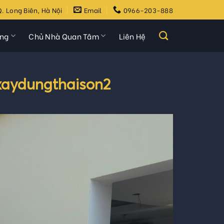
. Long Biên, Hà Nội
Email
0966-203-888
ựng
Chủ Nhà Quan Tâm
Liên Hệ
-xaydungthaison2