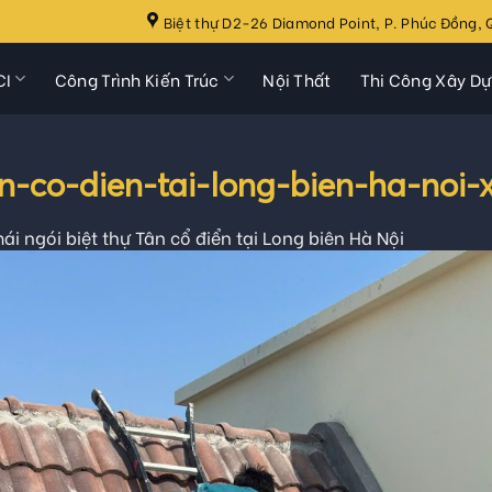
Biệt thự D2-26 Diamond Point, P. Phúc Đồng, Q
CI
Công Trình Kiến Trúc
Nội Thất
Thi Công Xây D
an-co-dien-tai-long-bien-ha-noi
ái ngói biệt thự Tân cổ điển tại Long biên Hà Nội