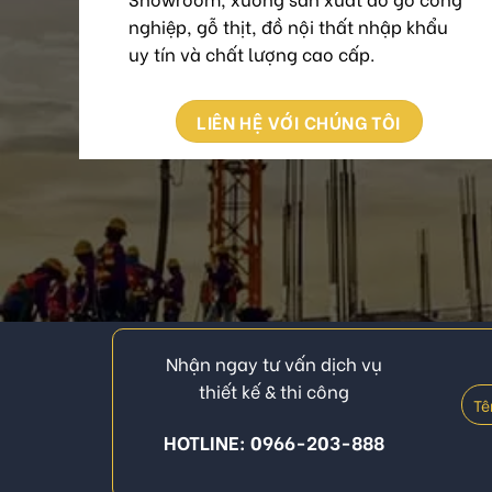
nghiệp, gỗ thịt, đồ nội thất nhập khẩu
uy tín và chất lượng cao cấp.
LIÊN HỆ VỚI CHÚNG TÔI
Nhận ngay tư vấn dịch vụ
thiết kế & thi công
HOTLINE: 0966-203-888