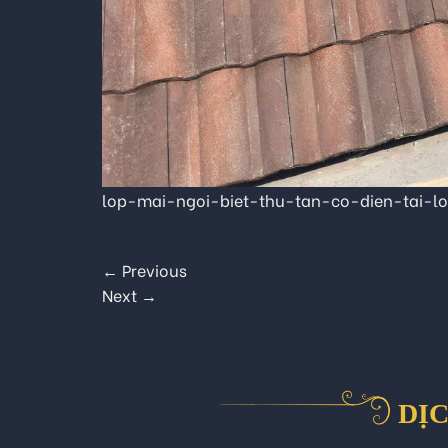
lop-mai-ngoi-biet-thu-tan-co-dien-tai-l
←
Previous
Next
→
DỊC