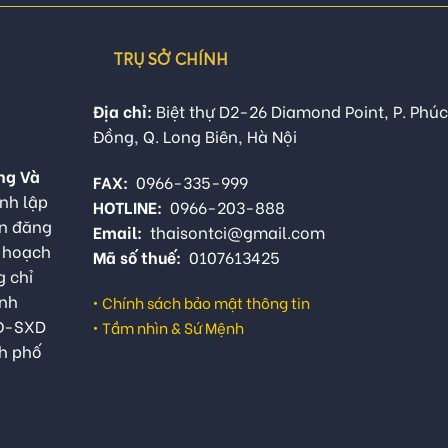
TRỤ SỞ CHÍNH
Địa chỉ:
Biệt thự D2-26 Diamond Point, P. Phúc
Đồng, Q. Long Biên, Hà Nội
ng Và
FAX:
0966-335-999
nh lập
HOTLINE:
0966-203-888
ận đăng
Email:
thaisontci@gmail.com
ế hoạch
Mã số thuế:
0107613425
g chỉ
anh
•
Chính sách bảo mật thông tin
QĐ-SXD
•
Tầm nhìn & Sứ Mệnh
h phố