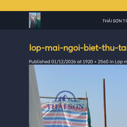
Skip
to
content
THÁI SƠN T
lop-mai-ngoi-biet-thu-t
Published
01/12/2026
at
1920 × 2560
in
Lợp m