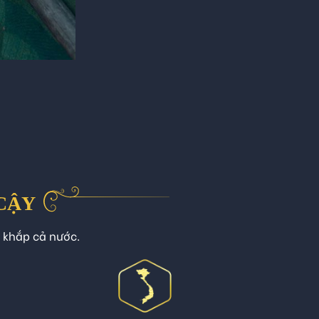
 CẬY
n khắp cả nước.