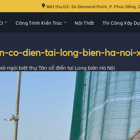
Biệt thự D2-26 Diamond Point, P. Phúc Đồng, Q
CI
Công Trình Kiến Trúc
Nội Thất
Thi Công Xây D
an-co-dien-tai-long-bien-ha-noi
ái ngói biệt thự Tân cổ điển tại Long biên Hà Nội