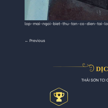
lop-mai-ngoi-biet-thu-tan-co-dien-tai-l
←
Previous
DỊC
THÁI SƠN TCI C