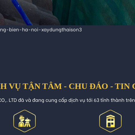
ong-bien-ha-noi-xaydungthaison3
H VỤ TẬN TÂM - CHU ĐÁO - TIN
O,. LTD đã và đang cung cấp dịch vụ tới 63 tỉnh thành trê