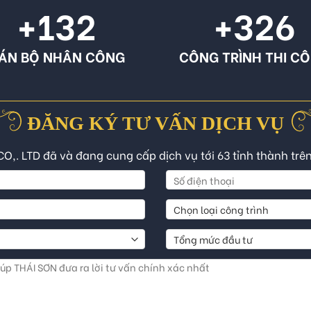
+132
+326
ÁN BỘ NHÂN CÔNG
CÔNG TRÌNH THI C
ĐĂNG KÝ TƯ VẤN DỊCH VỤ
CO,. LTD đã và đang cung cấp dịch vụ tới 63 tỉnh thành trê