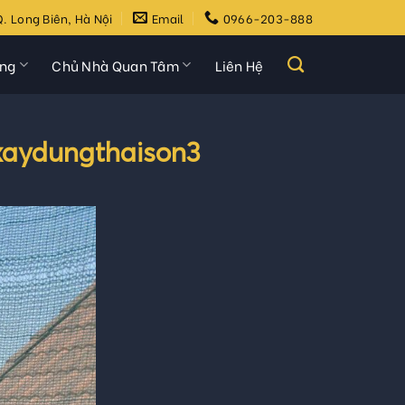
. Long Biên, Hà Nội
Email
0966-203-888
ựng
Chủ Nhà Quan Tâm
Liên Hệ
-xaydungthaison3