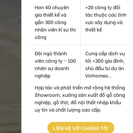
Hơn 40 chuyên
+20 công ty đối
gia thiết kế và
tác thuộc các lĩnh
gần 300 công
vực xây dựng và
nhân viên kĩ sư thi
thiết kế
công
Đội ngũ thành
Cung cấp dịch vụ
viên công ty ~ 100
tới +300 gia đình,
nhân sự doanh
chủ đầu tư dự án
nghiệp
Vinhomes...
Hợp tác và phát triển mở rộng hệ thống
Showroom, xưởng sản xuất đồ gỗ công
nghiệp, gỗ thịt, đồ nội thất nhập khẩu
uy tín và chất lượng cao cấp.
LIÊN HỆ VỚI CHÚNG TÔI