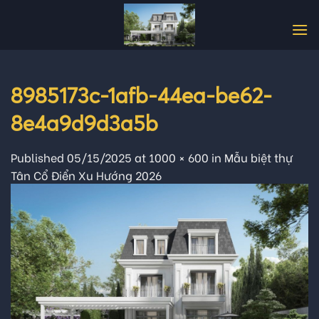
Skip
to
content
8985173c-1afb-44ea-be62-
8e4a9d9d3a5b
Published
05/15/2025
at
1000 × 600
in
Mẫu biệt thự
Tân Cổ Điển Xu Hướng 2026