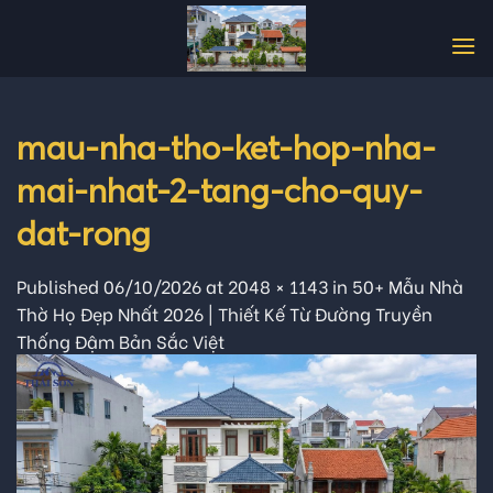
Skip
to
content
mau-nha-tho-ket-hop-nha-
mai-nhat-2-tang-cho-quy-
dat-rong
Published
06/10/2026
at
2048 × 1143
in
50+ Mẫu Nhà
Thờ Họ Đẹp Nhất 2026 | Thiết Kế Từ Đường Truyền
Thống Đậm Bản Sắc Việt