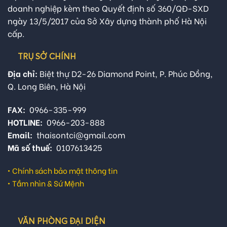
doanh nghiệp kèm theo Quyết định số 360/QĐ-SXD
ngày 13/5/2017 của Sở Xây dựng thành phố Hà Nội
cấp.
TRỤ SỞ CHÍNH
Địa chỉ:
Biệt thự D2-26 Diamond Point, P. Phúc Đồng,
Q. Long Biên, Hà Nội
FAX:
0966-335-999
HOTLINE:
0966-203-888
Email:
thaisontci@gmail.com
Mã số thuế:
0107613425
•
Chính sách bảo mật thông tin
•
Tầm nhìn & Sứ Mệnh
VĂN PHÒNG ĐẠI DIỆN