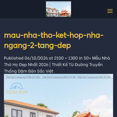
Skip
to
content
mau-nha-tho-ket-hop-nha-
ngang-2-tang-dep
Published
06/10/2026
at
2100 × 1300
in
50+ Mẫu Nhà
Thờ Họ Đẹp Nhất 2026 | Thiết Kế Từ Đường Truyền
Thống Đậm Bản Sắc Việt