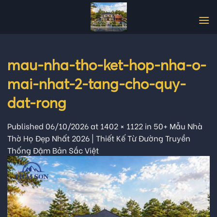
Skip
to
content
mau-nha-tho-ket-hop-nha-o-
mai-nhat-2-tang-cho-quy-
dat-rong
Published
06/10/2026
at
1402 × 1122
in
50+ Mẫu Nhà
Thờ Họ Đẹp Nhất 2026 | Thiết Kế Từ Đường Truyền
Thống Đậm Bản Sắc Việt