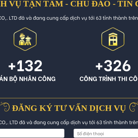
H VỤ TẬN TÂM - CHU ĐÁO - TIN
O,. LTD đã và đang cung cấp dịch vụ tới 63 tỉnh thành trê
+132
+326
ÁN BỘ NHÂN CÔNG
CÔNG TRÌNH THI C
ĐĂNG KÝ TƯ VẤN DỊCH VỤ
CO,. LTD đã và đang cung cấp dịch vụ tới 63 tỉnh thành trê