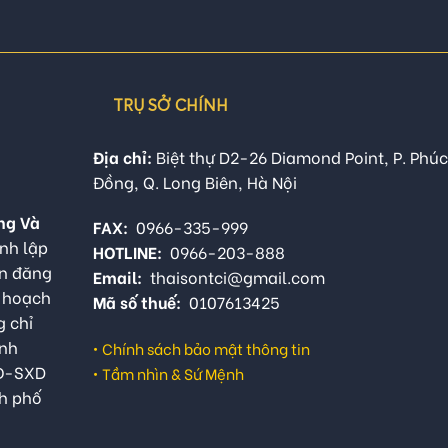
TRỤ SỞ CHÍNH
Địa chỉ:
Biệt thự D2-26 Diamond Point, P. Phúc
Đồng, Q. Long Biên, Hà Nội
ng Và
FAX:
0966-335-999
nh lập
HOTLINE:
0966-203-888
ận đăng
Email:
thaisontci@gmail.com
ế hoạch
Mã số thuế:
0107613425
g chỉ
anh
•
Chính sách bảo mật thông tin
QĐ-SXD
•
Tầm nhìn & Sứ Mệnh
h phố