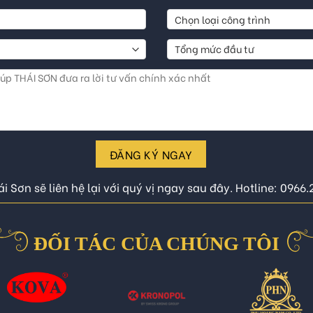
ĐĂNG KÝ NGAY
i Sơn sẽ liên hệ lại với quý vị ngay sau đây. Hotline: 0966
ĐỐI TÁC CỦA CHÚNG TÔI