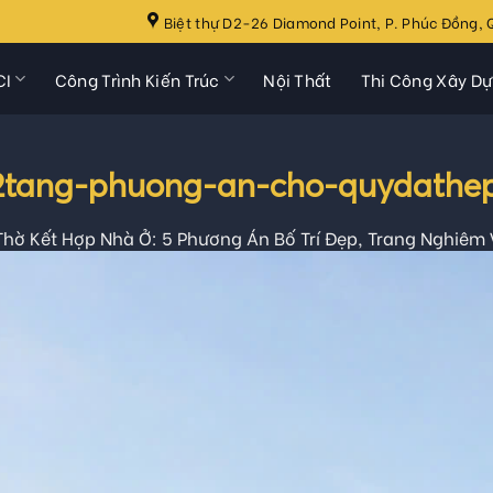
Biệt thự D2-26 Diamond Point, P. Phúc Đồng, Q
CI
Công Trình Kiến Trúc
Nội Thất
Thi Công Xây D
2tang-phuong-an-cho-quydathe
hờ Kết Hợp Nhà Ở: 5 Phương Án Bố Trí Đẹp, Trang Nghiêm