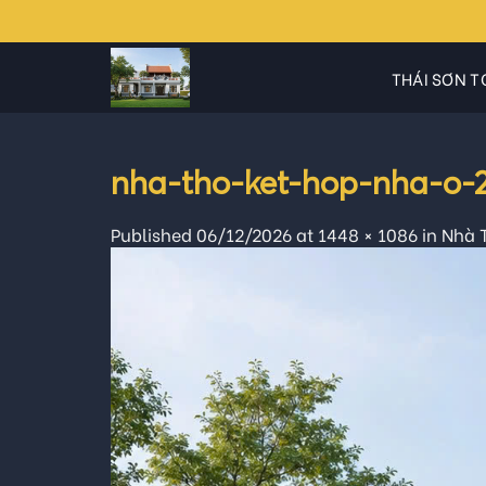
Skip
to
content
THÁI SƠN T
nha-tho-ket-hop-nha-o-
Published
06/12/2026
at
1448 × 1086
in
Nhà T