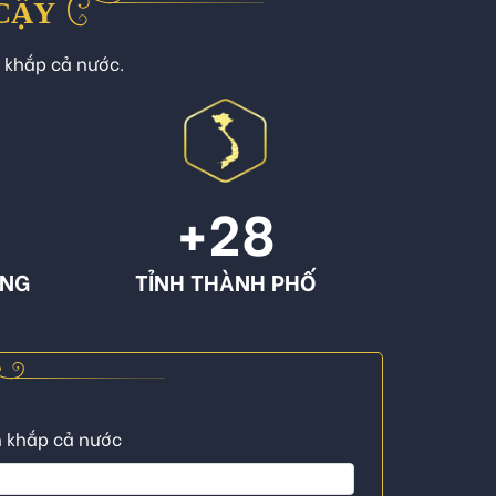
 CẬY
n khắp cả nước.
+
28
ÔNG
TỈNH THÀNH PHỐ
n khắp cả nước