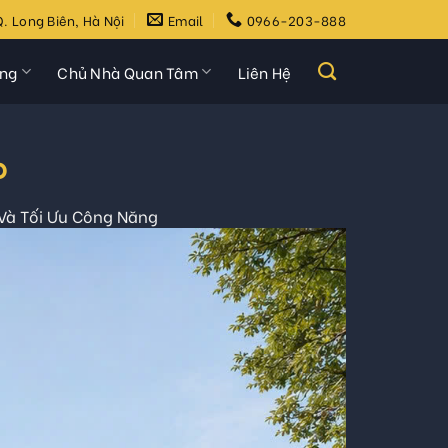
. Long Biên, Hà Nội
Email
0966-203-888
ựng
Chủ Nhà Quan Tâm
Liên Hệ
p
 Và Tối Ưu Công Năng