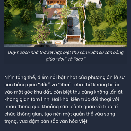
Quy hoạch nhà thờ kết hợp biệt thự sân vườn sự cân bằng
giữa “đời” và “đạo”
Nhìn tổng thể, điểm nổi bật nhất của phương án là sự
cân bằng giữa
“đời”
và
“đạo”
: nhà thờ không bị lùi
vào một góc khu đất, còn biệt thự cũng không lấn át
không gian tâm linh. Hai khối kiến trúc đối thoại với
nhau thông qua khoảng sân, cảnh quan và trục tổ
chức không gian, tạo nên một quần thể vừa sang
trọng, vừa đậm bản sắc văn hóa Việt.