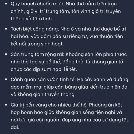
Quy hoạch chuẩn mực: Nhà thờ nằm trên trục
chính, giữ vị trí trung tâm, tôn vinh giá trị truyền
thống và tâm linh.
Tách biệt công năng: Nhà ở và nhà thờ được bố trí
hài hòa, vừa đảm bảo sự riêng tư, vừa thuận tiện
kết nối trong sinh hoạt.
Sân trung tâm rộng rãi: Khoảng sân lớn phía trước
nhà thờ tạo sự bề thế, đồng thời là không gian tổ
chức các dịp sum họp, lễ tết.
Cảnh quan sân vườn tinh tế: Hệ cây xanh và đường
dạo mềm mại giúp cân bằng giữa kiến trúc hiện đại
và không gian truyền thống.
Giá trị bền vững cho nhiều thế hệ: Phương án kết
hợp hoàn hảo giữa không gian sống tiện nghi và
nơi lưu giữ cội nguồn, đáp ứng nhu cầu sử dụng lâu
dài.