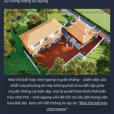
ưu công năng sử dụng.
Nhà thờ kết hợp nhà ngang truyền thống – Điểm đặc sắc
nhất của phương án này không phải là sự đối lập giữa
truyền thống và hiện đại, mà là sự kế thừa hình thái kiến
trúc nhà thờ – nhà ngang vốn đã tồn tại lâu đời trong văn
hóa Bắc Bộ. Xem chi tiết thông tin dự án “
Nhà thờ kết hợp
nhà ngang
“