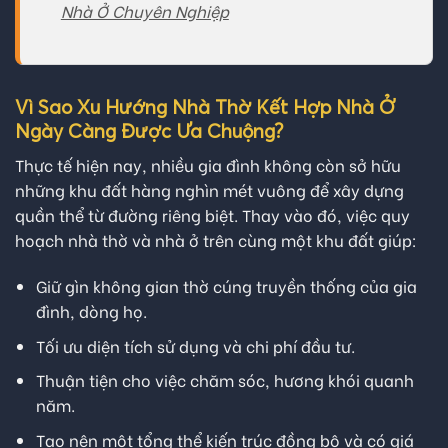
Nhà Ở Chuyên Nghiệp
Vì Sao Xu Hướng Nhà Thờ Kết Hợp Nhà Ở
Ngày Càng Được Ưa Chuộng?
Thực tế hiện nay, nhiều gia đình không còn sở hữu
những khu đất hàng nghìn mét vuông để xây dựng
quần thể từ đường riêng biệt. Thay vào đó, việc quy
hoạch nhà thờ và nhà ở trên cùng một khu đất giúp:
Giữ gìn không gian thờ cúng truyền thống của gia
đình, dòng họ.
Tối ưu diện tích sử dụng và chi phí đầu tư.
Thuận tiện cho việc chăm sóc, hương khói quanh
năm.
Tạo nên một tổng thể kiến trúc đồng bộ và có giá