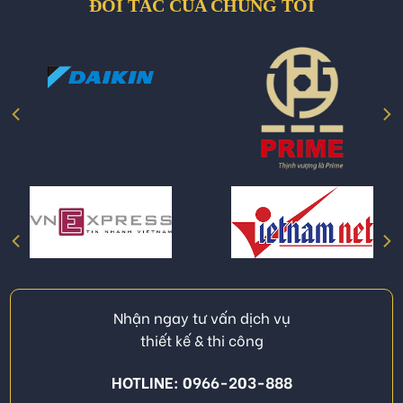
ĐỐI TÁC CỦA CHÚNG TÔI
Nhận ngay tư vấn dịch vụ
thiết kế & thi công
HOTLINE: 0966-203-888