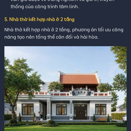
thống của công trình tâm linh.
5. Nhà thờ kết hợp nhà ở 2 tầng
Nhà thờ kết hợp nhà ở 2 tầng, phương án tối ưu công
năng tạo nên tổng thể cân đối và hài hòa.