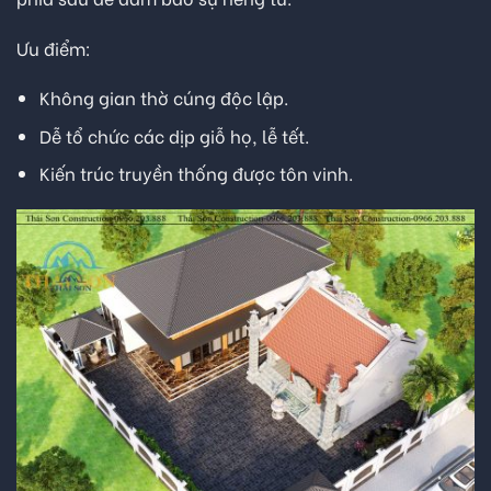
Ưu điểm:
Không gian thờ cúng độc lập.
Dễ tổ chức các dịp giỗ họ, lễ tết.
Kiến trúc truyền thống được tôn vinh.