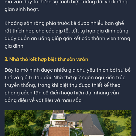
mà vẫn duy trì được sự tách biệt tương đối với không
gian sinh hoạt.
Khoảng sân rộng phía trước kê được nhiều bàn ghế
rất thích hợp cho các dịp lễ, tết, tụ họp gia đình cùng
quây quần ăn uống giúp gắn kết các thành viên trong
gia đình.
3. Nhà thờ kết hợp biệt thự sân vườn
Đây là mô hình được nhiều gia chủ yêu thích bởi sự bề
thế và giá trị lâu dài. Nhà thờ giữ ngôn ngữ kiến trúc
truyền thống, trong khi biệt thự được thiết kế theo
phong cách tân cổ điển hoặc hiện đại nhưng vẫn
đồng điệu về vật liệu và màu sắc.