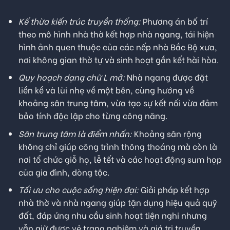
Kế thừa kiến trúc truyền thống:
Phương án bố trí
theo mô hình nhà thờ kết hợp nhà ngang, tái hiện
hình ảnh quen thuộc của các nếp nhà Bắc Bộ xưa,
nơi không gian thờ tự và sinh hoạt gắn kết hài hòa.
Quy hoạch dạng chữ L mở:
Nhà ngang được đặt
liền kề và lùi nhẹ về một bên, cùng hướng về
khoảng sân trung tâm, vừa tạo sự kết nối vừa đảm
bảo tính độc lập cho từng công năng.
Sân trung tâm là điểm nhấn:
Khoảng sân rộng
không chỉ giúp công trình thông thoáng mà còn là
nơi tổ chức giỗ họ, lễ tết và các hoạt động sum họp
của gia đình, dòng tộc.
Tối ưu cho cuộc sống hiện đại:
Giải pháp kết hợp
nhà thờ và nhà ngang giúp tận dụng hiệu quả quỹ
đất, đáp ứng nhu cầu sinh hoạt tiện nghi nhưng
vẫn giữ được vẻ trang nghiêm và giá trị truyền