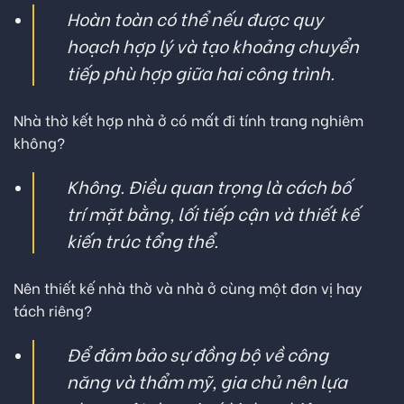
Hoàn toàn có thể nếu được quy
hoạch hợp lý và tạo khoảng chuyển
tiếp phù hợp giữa hai công trình.
Nhà thờ kết hợp nhà ở có mất đi tính trang nghiêm
không?
Không. Điều quan trọng là cách bố
trí mặt bằng, lối tiếp cận và thiết kế
kiến trúc tổng thể.
Nên thiết kế nhà thờ và nhà ở cùng một đơn vị hay
tách riêng?
Để đảm bảo sự đồng bộ về công
năng và thẩm mỹ, gia chủ nên lựa