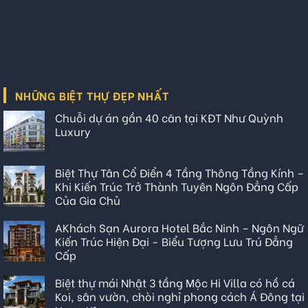
NHỮNG BIỆT THỰ ĐẸP NHẤT
Chuỗi dự án gần 40 căn tại KĐT Như Quỳnh
Luxury
Biệt Thự Tân Cổ Điển 4 Tầng Thông Tầng Kính –
Khi Kiến Trúc Trở Thành Tuyên Ngôn Đẳng Cấp
Của Gia Chủ
AKhách Sạn Aurora Hotel Bắc Ninh – Ngôn Ngữ
Kiến Trúc Hiện Đại - Biểu Tượng Lưu Trú Đẳng
Cấp
Biệt thự mái Nhật 3 tầng Mộc Hi Villa có hồ cá
Koi, sân vườn, chòi nghỉ phong cách Á Đông tại