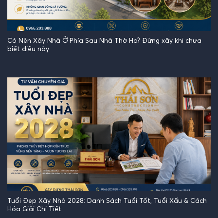
Có Nên Xây Nhà Ở Phía Sau Nhà Thờ Họ? Đừng xây khi chưa
biết điều này
Tuổi Đẹp Xây Nhà 2028: Danh Sách Tuổi Tốt, Tuổi Xấu & Cách
Hóa Giải Chi Tiết