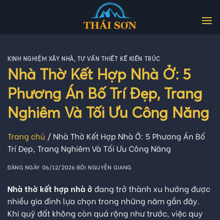
Skip
to
content
KINH NGHIỆM XÂY NHÀ
,
TƯ VẤN THIẾT KẾ KIẾN TRÚC
Nhà Thờ Kết Hợp Nhà Ở: 5
Phương Án Bố Trí Đẹp, Trang
Nghiêm Và Tối Ưu Công Năng
Trang chủ
/
Nhà Thờ Kết Hợp Nhà Ở: 5 Phương Án Bố
Trí Đẹp, Trang Nghiêm Và Tối Ưu Công Năng
ĐĂNG NGÀY
06/12/2026
BỞI
NGUYỄN GIANG
Nhà thờ kết hợp nhà ở
đang trở thành xu hướng được
nhiều gia đình lựa chọn trong những năm gần đây.
Khi quỹ đất không còn quá rộng như trước, việc quy