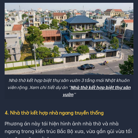
Nhà thờ kết hợp biệt thự sân vườn 3 tầng mái Nhật khuôn
viên rộng. Xem chi tiết dự án “
Nhà thờ kết hợp biệt thự sân
vườn
“
4. Nhà thờ kết hợp nhà ngang truyền thống
Phương án này tái hiện hình ảnh nhà thờ và nhà
ngang trong kiến trúc Bắc Bộ xưa, vừa gần gũi vừa tối