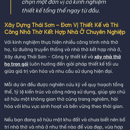
chọn một đơn vị có kinh nghiệm
thiết kế tổng thể ngay từ đầu.
Xây Dựng Thái Sơn – Đơn Vị Thiết Kế và Thi
Công Nhà Thờ Kết Hợp Nhà Ở Chuyên Nghiệp
Với kinh nghiệm thực hiện nhiều công trình nhà thờ
họ, từ đường truyền thống và nhà thờ kết hợp nhà ở,
Xây dựng Thái Sơn – Công ty thiết kế và
xây nhà thờ
họ trọn gói
luôn hướng đến giải pháp thiết kế tối ưu
giữa giá trị văn hóa và nhu cầu sử dụng hiện đại.
Mỗi dự án đều được nghiên cứu kỹ về quy hoạch tổng
thể, tỷ lệ kiến trúc và công năng sử dụng, giúp gia chủ
sở hữu một không gian thờ cúng trang nghiêm, hài
hòa với khu vực sinh hoạt và bền vững theo thời gian.
Nếu bạn đang sở hữu một khu đất và chưa biết nên bố
trí nhà thờ và nhà ở như thế nào để vừa đẹp, vừa hợp