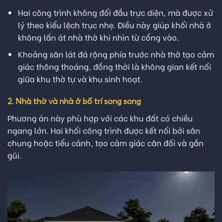
Hai công trình không đối đầu trực diện, mà được xử
lý theo kiểu lệch trục nhẹ. Điều này giúp khối nhà ở
không lấn át nhà thờ khi nhìn từ cổng vào.
Khoảng sân lát đá rộng phía trước nhà thờ tạo cảm
giác thông thoáng, đồng thời là không gian kết nối
giữa khu thờ tự và khu sinh hoạt.
2. Nhà thờ và nhà ở bố trí song song
Phương án này phù hợp với các khu đất có chiều
ngang lớn. Hai khối công trình được kết nối bởi sân
chung hoặc tiểu cảnh, tạo cảm giác cân đối và gần
gũi.