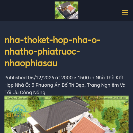
Skip
to
content
nha-thoket-hop-nha-o-
nhatho-phiatruoc-
nhaophiasau
Published
06/12/2026
at
2000 × 1500
in
Nhà Thờ Kết
Hợp Nhà Ở: 5 Phương Án Bố Trí Đẹp, Trang Nghiêm Và
Tối Ưu Công Năng