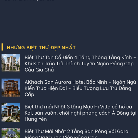
NHỮNG BIỆT THỰ ĐẸP NHẤT
Biệt Thự Tân Cổ Điển 4 Tầng Thông Tầng Kính –
Khi Kiến Trúc Trở Thành Tuyên Ngôn Đẳng Cấp
Của Gia Chủ
AKhách Sạn Aurora Hotel Bắc Ninh – Ngôn Ngữ
Kiến Trúc Hiện Đại - Biểu Tượng Lưu Trú Đẳng
Cấp
Biệt thự mái Nhật 3 tầng Mộc Hi Villa có hồ cá
Koi, sân vườn, chòi nghỉ phong cách Á Đông tại
Hưng Yên
Biệt Thự Mái Nhật 2 Tầng Sân Rộng Với Gara
Riêng Và Khuôn Viên Đẳng Cấp