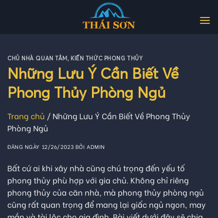
Skip
to
content
CHỦ NHÀ QUAN TÂM
,
KIẾN THỨC PHONG THỦY
Những Lưu Ý Cần Biết Về
Phong Thủy Phòng Ngủ
Trang chủ
/
Những Lưu Ý Cần Biết Về Phong Thủy
Phòng Ngủ
ĐĂNG NGÀY
12/26/2023
BỞI
ADMIN
Bất cứ ai khi xây nhà cũng chú trọng đến yếu tố
phong thủy phù hợp với gia chủ. Không chỉ riêng
phong thủy của căn nhà, mà phong thủy phòng ngủ
cũng rất quan trọng để mang lại giấc ngủ ngon, may
mắn và tài lộc cho gia đình. Bài viết dưới đây sẽ chia