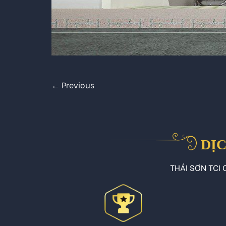
←
Previous
DỊC
THÁI SƠN TCI C