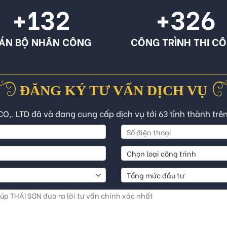
+132
+326
ÁN BỘ NHÂN CÔNG
CÔNG TRÌNH THI C
ĐĂNG KÝ TƯ VẤN DỊCH VỤ
CO,. LTD đã và đang cung cấp dịch vụ tới 63 tỉnh thành trê