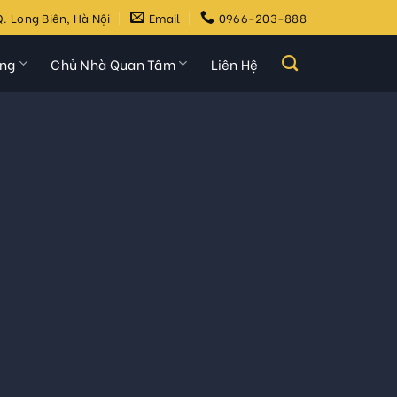
. Long Biên, Hà Nội
Email
0966-203-888
ựng
Chủ Nhà Quan Tâm
Liên Hệ