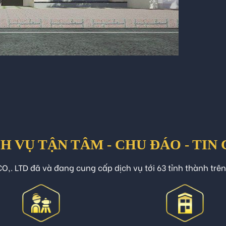
H VỤ TẬN TÂM - CHU ĐÁO - TIN
O,. LTD đã và đang cung cấp dịch vụ tới 63 tỉnh thành trê