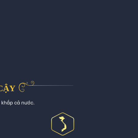
 CẬY
n khắp cả nước.