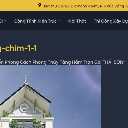
Biệt thự D2-26 Diamond Point, P. Phúc Đồng, Q
CI
Công Trình Kiến Trúc
Nội Thất
Thi Công Xây D
-chim-1-1
iển Phong Cách Phòng Thủy Tầng Hầm Trọn Gói THÁI SƠN®