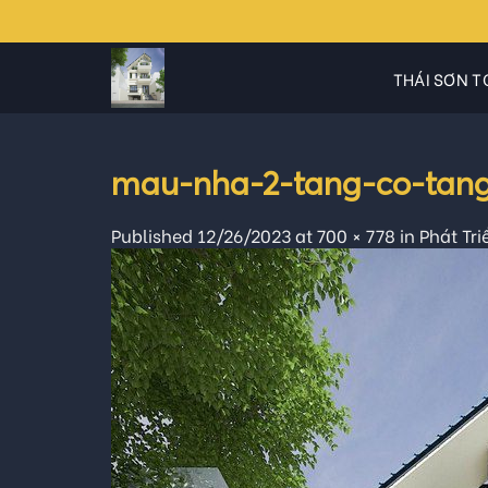
Skip
to
content
THÁI SƠN T
mau-nha-2-tang-co-tang
Published
12/26/2023
at
700 × 778
in
Phát Tr