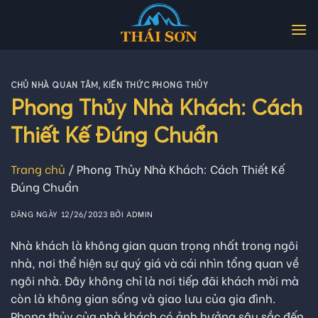
Skip
to
content
CHỦ NHÀ QUAN TÂM
,
KIẾN THỨC PHONG THỦY
Phong Thủy Nhà Khách: Cách
Thiết Kế Đúng Chuẩn
Trang chủ
/
Phong Thủy Nhà Khách: Cách Thiết Kế
Đúng Chuẩn
ĐĂNG NGÀY
12/26/2023
BỞI
ADMIN
Nhà khách là không gian quan trọng nhất trong ngôi
nhà, nơi thể hiện sự quý giá và cái nhìn tổng quan về
ngôi nhà. Đây không chỉ là nơi tiếp đãi khách mời mà
còn là không gian sống và giao lưu của gia đình.
Phong thủy của nhà khách có ảnh hưởng sâu sắc đến