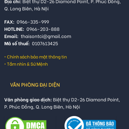
Địa chỉ:
Biệt thự D2-26 Diamond Point, P. Phúc Đồng,
Q. Long Biên, Hà Nội
FAX:
0966-335-999
HOTLINE:
0966-203-888
Email:
thaisontci@gmail.com
Mã số thuế:
0107613425
•
Chính sách bảo mật thông tin
•
Tầm nhìn & Sứ Mệnh
VĂN PHÒNG ĐẠI DIỆN
Văn phòng giao dịch:
Biệt thự D2-26 Diamond Point,
P. Phúc Đồng, Q. Long Biên, Hà Nội