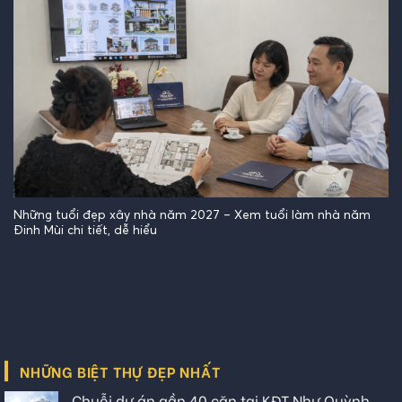
Những tuổi đẹp xây nhà năm 2027 – Xem tuổi làm nhà năm
Đinh Mùi chi tiết, dễ hiểu
NHỮNG BIỆT THỰ ĐẸP NHẤT
Chuỗi dự án gần 40 căn tại KĐT Như Quỳnh