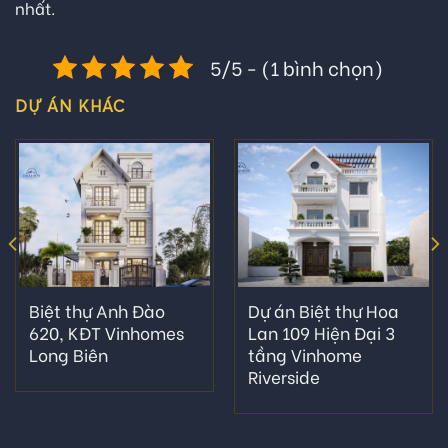
nhất.
5/5 - (1 bình chọn)
DỰ ÁN KHÁC
Biệt thự Anh Đào
Dự án Biệt thự Hoa
620, KĐT Vinhomes
Lan 109 Hiện Đại 3
Long Biên
tầng Vinhome
Riverside