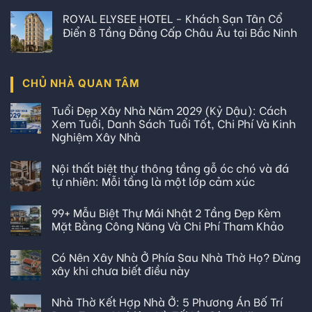
ROYAL ELYSEE HOTEL - Khách Sạn Tân Cổ
Điển 8 Tầng Đẳng Cấp Châu Âu tại Bắc Ninh
CHỦ NHÀ QUAN TÂM
Tuổi Đẹp Xây Nhà Năm 2029 (Kỷ Dậu): Cách
Xem Tuổi, Danh Sách Tuổi Tốt, Chi Phí Và Kinh
Nghiệm Xây Nhà
Nội thất biệt thự thông tầng gỗ óc chó và đá
tự nhiên: Mỗi tầng là một lớp cảm xúc
99+ Mẫu Biệt Thự Mái Nhật 2 Tầng Đẹp Kèm
Mặt Bằng Công Năng Và Chi Phí Tham Khảo
Có Nên Xây Nhà Ở Phía Sau Nhà Thờ Họ? Đừng
xây khi chưa biết điều này
Nhà Thờ Kết Hợp Nhà Ở: 5 Phương Án Bố Trí