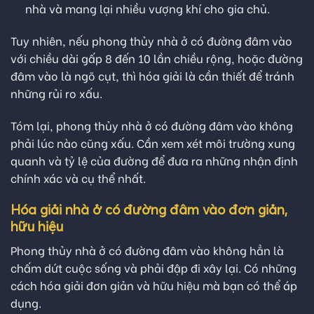
nhà và mang lại nhiều vượng khí cho gia chủ.
Tuy nhiên, nếu phong thủy nhà ở có đường đâm vào
với chiều dài gấp 8 đến 10 lần chiều rộng, hoặc đường
đâm vào là ngõ cụt, thì hóa giải là cần thiết để tránh
những rủi ro xấu
.
Tóm lại, phong thủy nhà ở có đường đâm vào không
phải lúc nào cũng xấu. Cần xem xét môi trường xung
quanh và tỷ lệ của đường để đưa ra những nhận định
chính xác và cụ thể nhất.
Hóa giải nhà ở có đường đâm vào đơn giản,
hữu hiệu
Phong thủy nhà ở có đường đâm vào không hẳn là
chấm dứt cuộc sống và phải đập đi xây lại. Có những
cách hóa giải đơn giản và hữu hiệu mà bạn có thể áp
dụng.