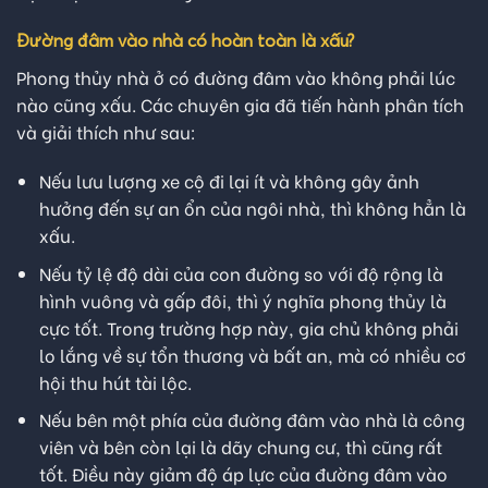
Đường đâm vào nhà có hoàn toàn là xấu?
Phong thủy nhà ở có đường đâm vào không phải lúc
nào cũng xấu. Các chuyên gia đã tiến hành phân tích
và giải thích như sau:
Nếu lưu lượng xe cộ đi lại ít và không gây ảnh
hưởng đến sự an ổn của ngôi nhà, thì không hẳn là
xấu.
Nếu tỷ lệ độ dài của con đường so với độ rộng là
hình vuông và gấp đôi, thì ý nghĩa phong thủy là
cực tốt. Trong trường hợp này, gia chủ không phải
lo lắng về sự tổn thương và bất an, mà có nhiều cơ
hội thu hút tài lộc.
Nếu bên một phía của đường đâm vào nhà là công
viên và bên còn lại là dãy chung cư, thì cũng rất
tốt. Điều này giảm độ áp lực của đường đâm vào