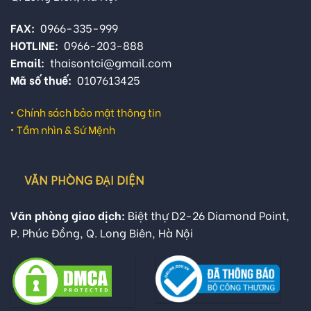
FAX:
0966-335-999
HOTLINE:
0966-203-888
Email:
thaisontci@gmail.com
Mã số thuế:
0107613425
•
Chính sách bảo mật thông tin
•
Tầm nhìn & Sứ Mệnh
VĂN PHÒNG ĐẠI DIỆN
Văn phòng giao dịch:
Biệt thự D2-26 Diamond Point,
P. Phúc Đồng, Q. Long Biên, Hà Nội