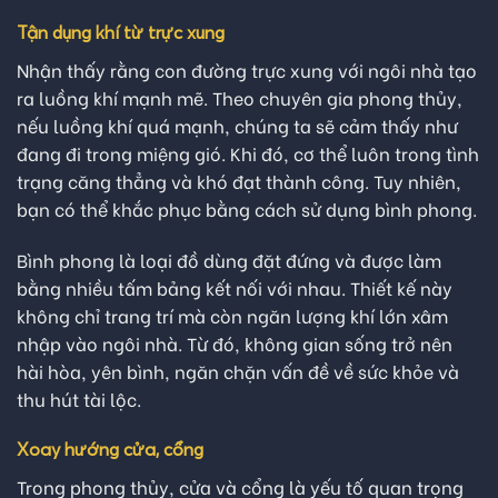
Tận dụng khí từ trực xung
Nhận thấy rằng con đường trực xung với ngôi nhà tạo
ra luồng khí mạnh mẽ. Theo chuyên gia phong thủy,
nếu luồng khí quá mạnh, chúng ta sẽ cảm thấy như
đang đi trong miệng gió. Khi đó, cơ thể luôn trong tình
trạng căng thẳng và khó đạt thành công. Tuy nhiên,
bạn có thể khắc phục bằng cách sử dụng bình phong.
Bình phong là loại đồ dùng đặt đứng và được làm
bằng nhiều tấm bảng kết nối với nhau. Thiết kế này
không chỉ trang trí mà còn ngăn lượng khí lớn xâm
nhập vào ngôi nhà. Từ đó, không gian sống trở nên
hài hòa, yên bình, ngăn chặn vấn đề về sức khỏe và
thu hút tài lộc.
Xoay hướng cửa, cổng
Trong phong thủy, cửa và cổng là yếu tố quan trọng