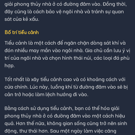
giải phong thủy nhà ở có đường đâm vào. Đồng thời,
đây cũng là cách bảo vệ ngôi nhà và tránh sự quan
sát của kẻ xấu.
Bố trí tiểu cảnh
Tiểu cảnh là một cách để ngăn chặn dòng sát khí và
đón nhiều may mắn vào ngôi nhà. Gia chủ cần lưu ý vị
trí của ngôi nhà và chọn hình thái núi, các loại đá phù
hợp.
Tốt nhất là xây tiểu cảnh cao và có khoảng cách với
cửa chính. Lúc này, luồng khí từ đường đâm vào sẽ bị
cản trở hoặc làm lệch hướng đi vào.
Bằng cách sử dụng tiểu cảnh, bạn có thể hóa giải
phong thủy nhà ở có đường đâm vào một cách hiệu
quả. Hơn thế nữa, không gian sống cũng trở nên sinh
động, thư thái hơn. Sau một ngày làm việc căng