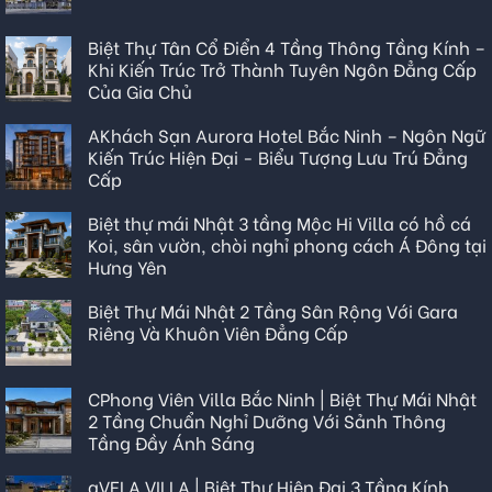
Biệt Thự Tân Cổ Điển 4 Tầng Thông Tầng Kính –
Khi Kiến Trúc Trở Thành Tuyên Ngôn Đẳng Cấp
Của Gia Chủ
AKhách Sạn Aurora Hotel Bắc Ninh – Ngôn Ngữ
Kiến Trúc Hiện Đại - Biểu Tượng Lưu Trú Đẳng
Cấp
Biệt thự mái Nhật 3 tầng Mộc Hi Villa có hồ cá
Koi, sân vườn, chòi nghỉ phong cách Á Đông tại
Hưng Yên
Biệt Thự Mái Nhật 2 Tầng Sân Rộng Với Gara
Riêng Và Khuôn Viên Đẳng Cấp
CPhong Viên Villa Bắc Ninh | Biệt Thự Mái Nhật
2 Tầng Chuẩn Nghỉ Dưỡng Với Sảnh Thông
Tầng Đầy Ánh Sáng
aVELA VILLA | Biệt Thự Hiện Đại 3 Tầng Kính