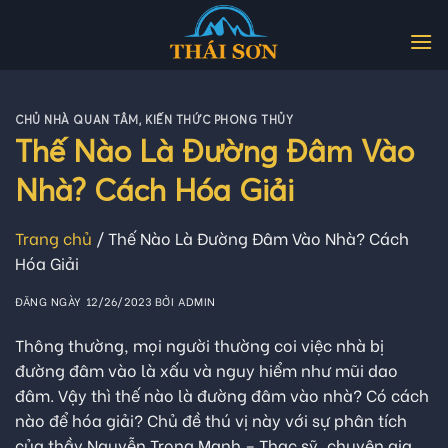
Skip
to
content
CHỦ NHÀ QUAN TÂM
,
KIẾN THỨC PHONG THỦY
Thế Nào Là Đường Đâm Vào
Nhà? Cách Hóa Giải
Trang chủ
/
Thế Nào Là Đường Đâm Vào Nhà? Cách
Hóa Giải
ĐĂNG NGÀY
12/26/2023
BỞI
ADMIN
Thông thường, mọi người thường coi việc nhà bị
đường đâm vào là xấu và nguy hiểm như mũi dao
đâm. Vậy thì thế nào là đường đâm vào nhà? Có cách
nào để hóa giải? Chủ đề thú vị này với sự phân tích
của thầy Nguyễn Trọng Mạnh – Thạc sỹ, chuyên gia