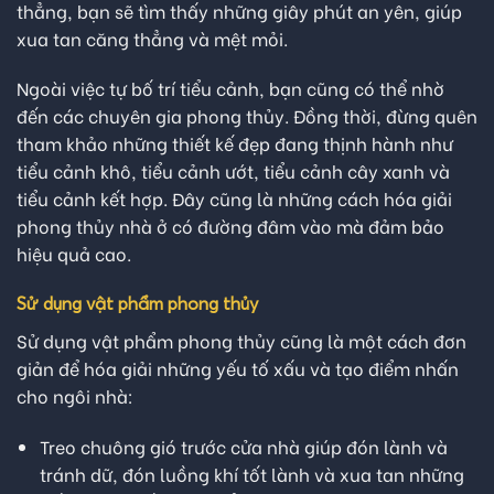
thẳng, bạn sẽ tìm thấy những giây phút an yên, giúp
xua tan căng thẳng và mệt mỏi.
Ngoài việc tự bố trí tiểu cảnh, bạn cũng có thể nhờ
đến các chuyên gia phong thủy. Đồng thời, đừng quên
tham khảo những thiết kế đẹp đang thịnh hành như
tiểu cảnh khô, tiểu cảnh ướt, tiểu cảnh cây xanh và
tiểu cảnh kết hợp. Đây cũng là những cách hóa giải
phong thủy nhà ở có đường đâm vào mà đảm bảo
hiệu quả cao.
Sử dụng vật phẩm phong thủy
Sử dụng vật phẩm phong thủy cũng là một cách đơn
giản để hóa giải những yếu tố xấu và tạo điểm nhấn
cho ngôi nhà:
Treo chuông gió trước cửa nhà giúp đón lành và
tránh dữ, đón luồng khí tốt lành và xua tan những