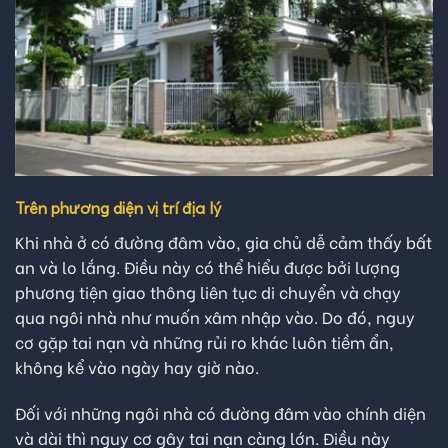
Trên phương diện vị trí địa lý
Khi nhà ở có đường đâm vào, gia chủ dễ cảm thấy bất
an và lo lắng. Điều này có thể hiểu được bởi lượng
phương tiện giao thông liên tục di chuyển và chạy
qua ngôi nhà như muốn xâm nhập vào. Do đó, nguy
cơ gặp tai nạn và những rủi ro khác luôn tiềm ẩn,
không kể vào ngày hay giờ nào.
Đối với những ngôi nhà có đường đâm vào chính diện
và dài thì nguy cơ gây tai nạn càng lớn. Điều này