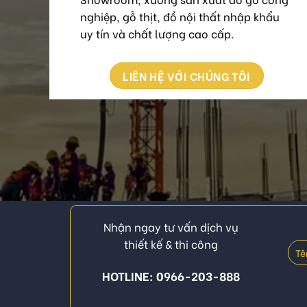
nghiệp, gỗ thịt, đồ nội thất nhập khẩu
uy tín và chất lượng cao cấp.
LIÊN HỆ VỚI CHÚNG TÔI
Nhận ngay tư vấn dịch vụ
thiết kế & thi công
HOTLINE: 0966-203-888