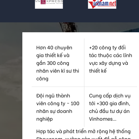
Hơn 40 chuyên
+20 công ty đối
gia thiết kế và
tác thuộc các lĩnh
gần 300 công
vực xây dựng và
nhân viên kĩ sư thi
thiết kế
công
Đội ngũ thành
Cung cấp dịch vụ
viên công ty ~ 100
tới +300 gia đình,
nhân sự doanh
chủ đầu tư dự án
nghiệp
Vinhomes...
Hợp tác và phát triển mở rộng hệ thống
Showroom, xưởng sản xuất đồ gỗ công