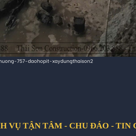
phuong-757-daohopit-xaydungthaison2
H VỤ TẬN TÂM - CHU ĐÁO - TIN