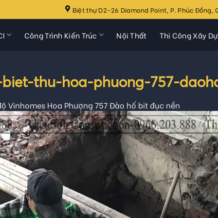
Biệt thự D2-26 Diamond Point, P. Phúc Đồng, Q
CI
Công Trình Kiến Trúc
Nội Thất
Thi Công Xây D
o-biet-thu-hoa-phuong-757-daoh
độ Vinhomes Hoa Phượng 757 Đào hố bit đục nền