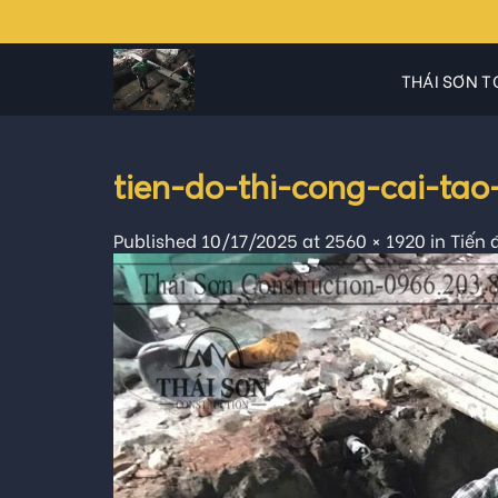
Skip
to
content
THÁI SƠN T
tien-do-thi-cong-cai-ta
Published
10/17/2025
at
2560 × 1920
in
Tiến 