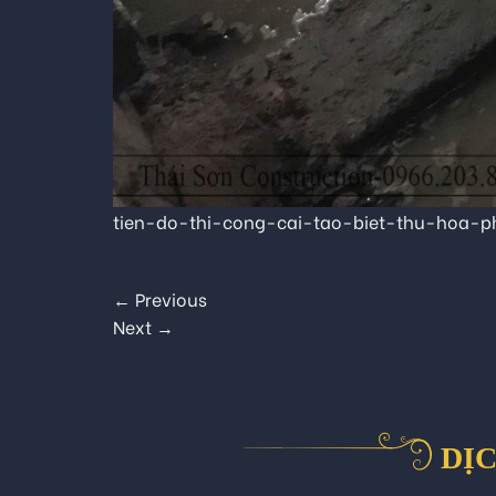
tien-do-thi-cong-cai-tao-biet-thu-hoa-
←
Previous
Next
→
DỊC