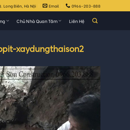
. Long Biên, Hà Nội
Email
0966-203-888
ựng
Chủ Nhà Quan Tâm
Liên Hệ
opit-xaydungthaison2