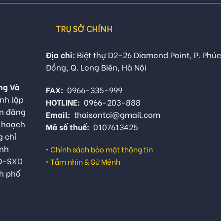
TRỤ SỞ CHÍNH
Địa chỉ:
Biệt thự D2-26 Diamond Point, P. Phúc
Đồng, Q. Long Biên, Hà Nội
ng Và
FAX:
0966-335-999
nh lập
HOTLINE:
0966-203-888
ận đăng
Email:
thaisontci@gmail.com
ế hoạch
Mã số thuế:
0107613425
g chỉ
anh
•
Chính sách bảo mật thông tin
QĐ-SXD
•
Tầm nhìn & Sứ Mệnh
h phố