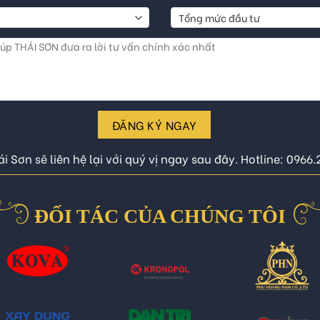
ĐĂNG KÝ NGAY
i Sơn sẽ liên hệ lại với quý vị ngay sau đây. Hotline: 0966
ĐỐI TÁC CỦA CHÚNG TÔI