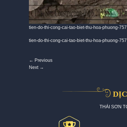
tien-do-thi-cong-cai-tao-biet-thu-hoa-phuong-7
tien-do-thi-cong-cai-tao-biet-thu-hoa-phuong-7
←
Previous
Next
→
DỊC
THÁI SƠN TCI