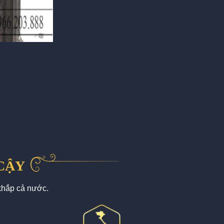
 CẬY
khắp cả nước.