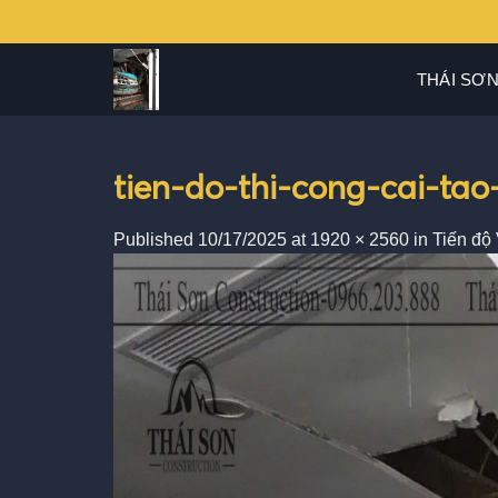
Skip
to
content
THÁI SƠN
tien-do-thi-cong-cai-ta
Published
10/17/2025
at
1920 × 2560
in
Tiến độ