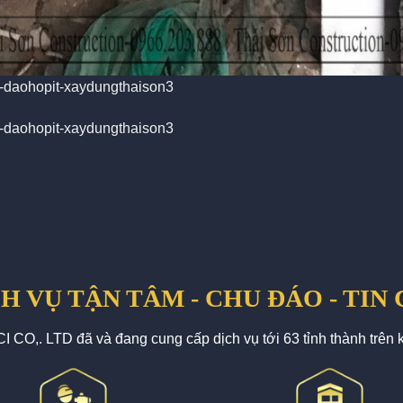
57-daohopit-xaydungthaison3
57-daohopit-xaydungthaison3
H VỤ TẬN TÂM - CHU ĐÁO - TIN
 CO,. LTD đã và đang cung cấp dịch vụ tới 63 tỉnh thành trên 