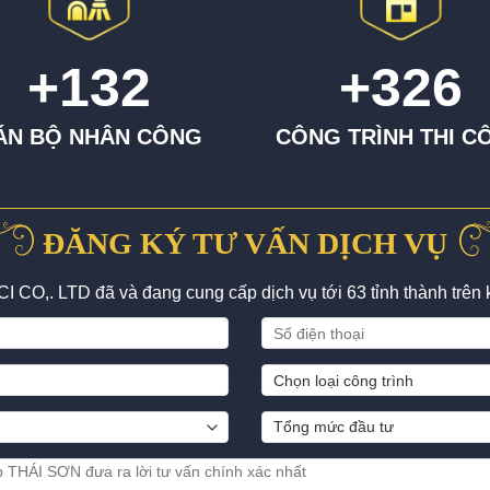
+132
+326
ÁN BỘ NHÂN CÔNG
CÔNG TRÌNH THI C
ĐĂNG KÝ TƯ VẤN DỊCH VỤ
 CO,. LTD đã và đang cung cấp dịch vụ tới 63 tỉnh thành trên