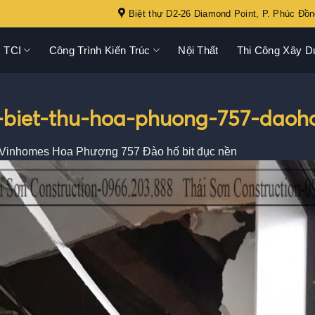
Biệt thự D2-26 Diamond Point, P. Phúc Đồn
 TCI
Công Trình Kiến Trúc
Nội Thất
Thi Công Xây D
o-biet-thu-hoa-phuong-757-daoh
 Vinhomes Hoa Phượng 757 Đào hố bit đục nền