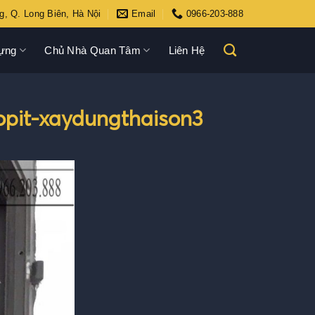
g, Q. Long Biên, Hà Nội
Email
0966-203-888
ựng
Chủ Nhà Quan Tâm
Liên Hệ
opit-xaydungthaison3