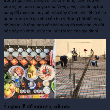
bảo vệ an toàn cho gia chủ. Vì vậy, việc chuẩn bị bài
cúng đổ mái nhà hay cất nóc đầy đủ và chi tiết là điều
quan trọng mà gia chủ cần lưu ý. Trong bài viết này,
chúng ta sẽ tổng hợp các bài cúng đổ mái nhà và cất
nóc đầy đủ nhất, giúp thu hút tài lộc cho gia đình!
Ý nghĩa lễ đổ mái nhà, cất nóc