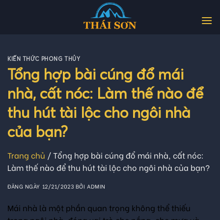
Skip
to
content
KIẾN THỨC PHONG THỦY
Tổng hợp bài cúng đổ mái
nhà, cất nóc: Làm thế nào để
thu hút tài lộc cho ngôi nhà
của bạn?
Trang chủ
/
Tổng hợp bài cúng đổ mái nhà, cất nóc:
Làm thế nào để thu hút tài lộc cho ngôi nhà của bạn?
ĐĂNG NGÀY
12/21/2023
BỞI
ADMIN
Mái nhà là một phần quan trọng không thể thiếu
trong ngôi nhà, đóng vai trò che nắng, che mưa và