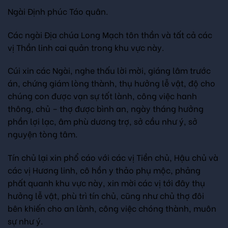
Ngài Định phúc Táo quân.
Các ngài Địa chúa Long Mạch tôn thần và tất cả các
vị Thần linh cai quản trong khu vực này.
Cúi xin các Ngài, nghe thấu lời mời, giáng lâm trước
án, chứng giám lòng thành, thụ hưởng lễ vật, độ cho
chúng con được vạn sự tốt lành, công việc hanh
thông, chủ – thợ được bình an, ngày tháng hưởng
phần lợi lạc, âm phù dương trợ, sở cầu như ý, sở
nguyện tòng tâm.
Tín chủ lại xin phổ cáo với các vị Tiền chủ, Hậu chủ và
các vị Hương linh, cô hồn y thảo phụ mộc, phảng
phất quanh khu vực này, xin mời các vị tới đây thụ
hưởng lễ vật, phù trì tín chủ, cũng như chủ thợ đôi
bên khiến cho an lành, công việc chóng thành, muôn
sự như ý.