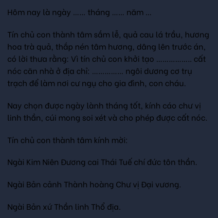
Hôm nay là ngày …… tháng …… năm …
Tín chủ con thành tâm sắm lễ, quả cau lá trầu, hương
hoa trà quả, thắp nén tâm hương, dâng lên trước án,
có lời thưa rằng: Vì tín chủ con khởi tạo …………….. cất
nóc căn nhà ở địa chỉ: …………… ngôi dương cơ trụ
trạch để làm nơi cư ngụ cho gia đình, con cháu.
Nay chọn được ngày lành tháng tốt, kính cáo chư vị
linh thần, cúi mong soi xét và cho phép được cất nóc.
Tín chủ con thành tâm kính mời:
Ngài Kim Niên Đương cai Thái Tuế chí đức tôn thần.
Ngài Bản cảnh Thành hoàng Chư vị Đại vương.
Ngài Bản xứ Thần linh Thổ địa.