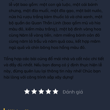
lễ vật bao gồm: một con gà luộc, một cái bánh
chưng, một đĩa muối, một đĩa gạo, một bát nước,
nửa hũ rượu trắng kèm thuốc lá và chè xanh, một
bộ quần áo Quan Thần Linh (bao gồm mũ và hia
màu đỏ, kiếm màu trắng), một bộ đinh vàng hoa
cùng Năm lễ vàng tiền, năm miếng bánh oản đỏ
cùng năm lá trầu và năm quả cau, kết hợp mâm
ngũ quả và chín bông hoa hồng màu đỏ.
Tổng hợp các bài cúng đổ mái nhà và cất nóc chi tiết
và đầy đủ nhất. Nếu bạn đang có ý định thực hiện lễ
này, đừng quên lưu lại thông tin này nhé! Chúc bạn
hài lòng với công trình sắp xây dựng!
Đánh giá