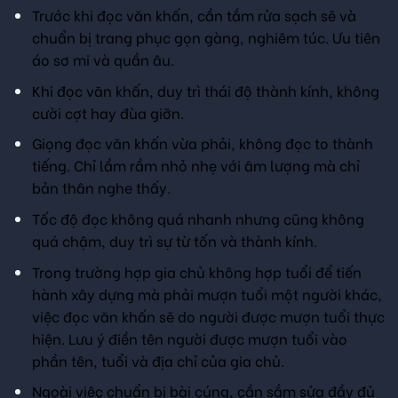
Trước khi đọc văn khấn, cần tắm rửa sạch sẽ và
chuẩn bị trang phục gọn gàng, nghiêm túc. Ưu tiên
áo sơ mi và quần âu.
Khi đọc văn khấn, duy trì thái độ thành kính, không
cười cợt hay đùa giỡn.
Giọng đọc văn khấn vừa phải, không đọc to thành
tiếng. Chỉ lầm rầm nhỏ nhẹ với âm lượng mà chỉ
bản thân nghe thấy.
Tốc độ đọc không quá nhanh nhưng cũng không
quá chậm, duy trì sự từ tốn và thành kính.
Trong trường hợp gia chủ không hợp tuổi để tiến
hành xây dựng mà phải mượn tuổi một người khác,
việc đọc văn khấn sẽ do người được mượn tuổi thực
hiện. Lưu ý điền tên người được mượn tuổi vào
phần tên, tuổi và địa chỉ của gia chủ.
Ngoài việc chuẩn bị bài cúng, cần sắm sửa đầy đủ