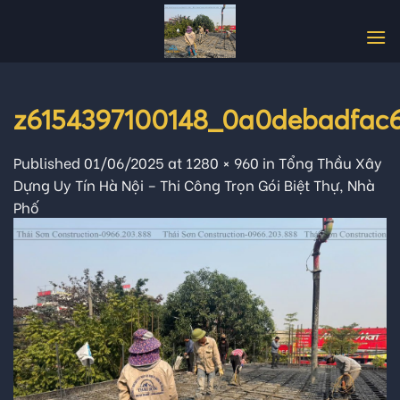
Skip
to
content
z6154397100148_0a0debadfac6
Published
01/06/2025
at
1280 × 960
in
Tổng Thầu Xây
Dựng Uy Tín Hà Nội – Thi Công Trọn Gói Biệt Thự, Nhà
Phố