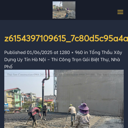
Skip
to
content
z6154397109615_7c80d5c95a4
Published
01/06/2025
at
1280 × 960
in
Tổng Thầu Xây
Dựng Uy Tín Hà Nội – Thi Công Trọn Gói Biệt Thự, Nhà
Phố