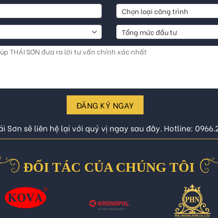
ĐĂNG KÝ NGAY
i Sơn sẽ liên hệ lại với quý vị ngay sau đây. Hotline: 0966
ĐỐI TÁC CỦA CHÚNG TÔI