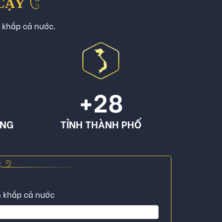
 CẬY
n khắp cả nước.
+
28
ÔNG
TỈNH THÀNH PHỐ
n khắp cả nước