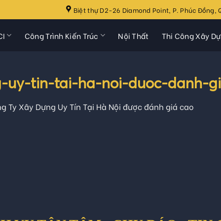
Biệt thự D2-26 Diamond Point, P. Phúc Đồng, Q
CI
Công Trình Kiến Trúc
Nội Thất
Thi Công Xây D
-uy-tin-tai-ha-noi-duoc-danh-g
g Ty Xây Dựng Uy Tín Tại Hà Nội được đánh giá cao