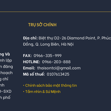
TRỤ SỞ CHÍNH
Địa chỉ:
Biệt thự D2-26 Diamond Point, P. Phúc
Đồng, Q. Long Biên, Hà Nội
ng Và
FAX:
0966-335-999
nh lập
HOTLINE:
0966-203-888
ận đăng
Email:
thaisontci@gmail.com
ế hoạch
Mã số thuế:
0107613425
g chỉ
anh
•
Chính sách bảo mật thông tin
QĐ-SXD
•
Tầm nhìn & Sứ Mệnh
h phố