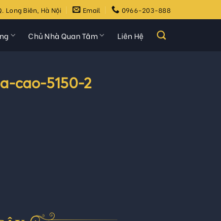
. Long Biên, Hà Nội
Email
0966-203-888
ựng
Chủ Nhà Quan Tâm
Liên Hệ
ia-cao-5150-2