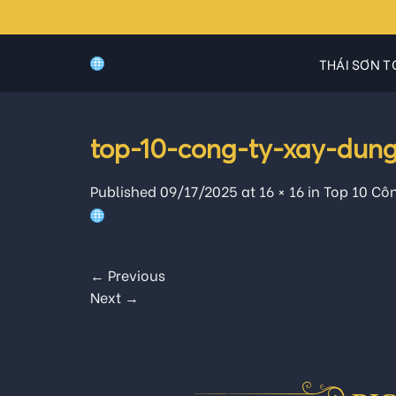
Skip
to
content
THÁI SƠN T
top-10-cong-ty-xay-dung
Published
09/17/2025
at
16 × 16
in
Top 10 Côn
←
Previous
Next
→