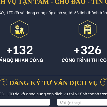
H VỤ TẬN TÂM - CHU ĐÁO - TIN
O,. LTD đã và đang cung cấp dịch vụ tới 63 tỉnh thành trê
+132
+326
ÁN BỘ NHÂN CÔNG
CÔNG TRÌNH THI C
ĐĂNG KÝ TƯ VẤN DỊCH VỤ
CO,. LTD đã và đang cung cấp dịch vụ tới 63 tỉnh thành trê