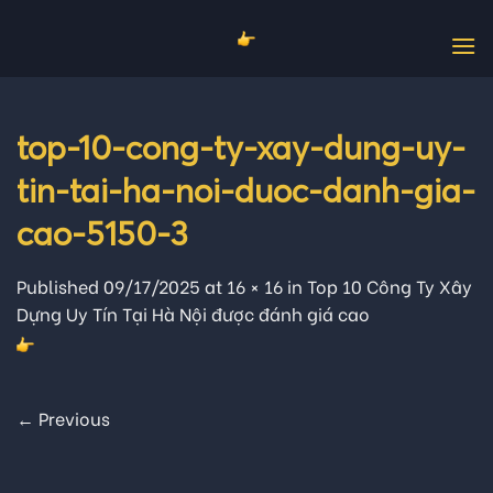
Skip
to
content
top-10-cong-ty-xay-dung-uy-
tin-tai-ha-noi-duoc-danh-gia-
cao-5150-3
Published
09/17/2025
at
16 × 16
in
Top 10 Công Ty Xây
Dựng Uy Tín Tại Hà Nội được đánh giá cao
←
Previous