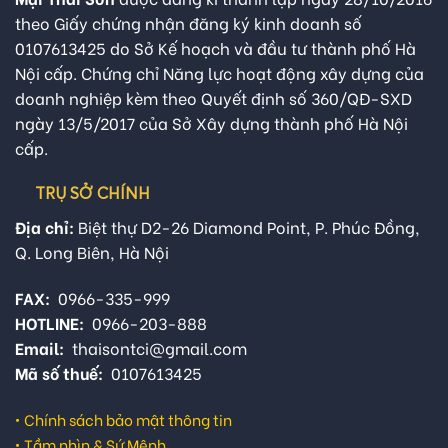
theo Giấy chứng nhận đăng ký kinh doanh số
0107613425 do Sở Kế hoạch và đầu tư thành phố Hà
Nội cấp. Chứng chỉ Năng lực hoạt động xây dựng của
doanh nghiệp kèm theo Quyết định số 360/QĐ-SXD
ngày 13/5/2017 của Sở Xây dựng thành phố Hà Nội
cấp.
TRỤ SỞ CHÍNH
Địa chỉ:
Biệt thự D2-26 Diamond Point, P. Phúc Đồng,
Q. Long Biên, Hà Nội
FAX:
0966-335-999
HOTLINE:
0966-203-888
Email:
thaisontci@gmail.com
Mã số thuế:
0107613425
•
Chính sách bảo mật thông tin
•
Tầm nhìn & Sứ Mệnh