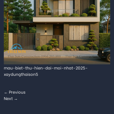
mau-biet-thu-hien-dai-moi-nhat-2025-
xaydungthaison5
←
Previous
Next
→