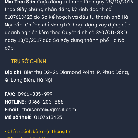
Mại Thái Sơn
được đăng kí thành lập ngày 28/10/2016
theo Giấy chứng nhận đăng ký kinh doanh số
0107613425 do Sở Kế hoạch và đầu tư thành phố Hà
Nội cấp. Chứng chỉ Năng lực hoạt động xây dựng của
doanh nghiệp kèm theo Quyết định số 360/QĐ-SXD
ngày 13/5/2017 của Sở Xây dựng thành phố Hà Nội
cấp.
TRỤ SỞ CHÍNH
Địa chỉ:
Biệt thự D2-26 Diamond Point, P. Phúc Đồng,
Q. Long Biên, Hà Nội
FAX:
0966-335-999
HOTLINE:
0966-203-888
Email:
thaisontci@gmail.com
Mã số thuế:
0107613425
•
Chính sách bảo mật thông tin