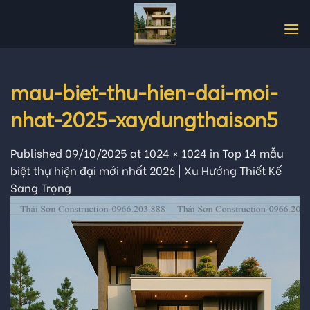
Skip
to
content
mau-biet-thu-hien-dai-moi-
nhat-2025-xaydungthaison5
Published
09/10/2025
at
1024 × 1024
in
Top 14 mẫu
biệt thự hiện đại mới nhất 2026 | Xu Hướng Thiết Kế
Sang Trọng