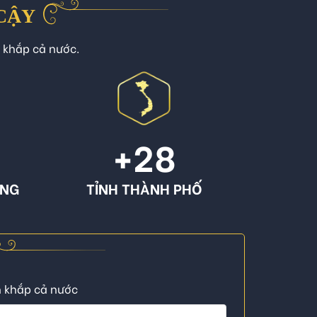
 CẬY
n khắp cả nước.
+
28
ÔNG
TỈNH THÀNH PHỐ
n khắp cả nước