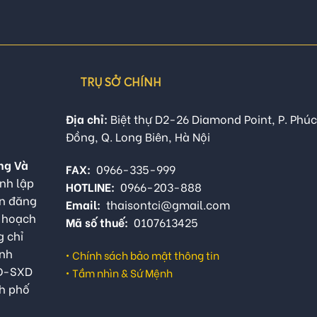
TRỤ SỞ CHÍNH
Địa chỉ:
Biệt thự D2-26 Diamond Point, P. Phúc
Đồng, Q. Long Biên, Hà Nội
ng Và
FAX:
0966-335-999
nh lập
HOTLINE:
0966-203-888
ận đăng
Email:
thaisontci@gmail.com
ế hoạch
Mã số thuế:
0107613425
g chỉ
anh
•
Chính sách bảo mật thông tin
QĐ-SXD
•
Tầm nhìn & Sứ Mệnh
h phố