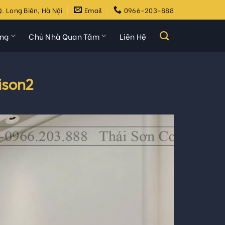
. Long Biên, Hà Nội
Email
0966-203-888
ựng
Chủ Nhà Quan Tâm
Liên Hệ
ison2