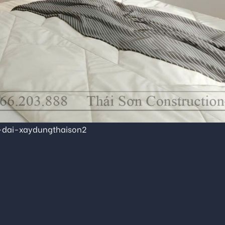
-dai-xaydungthaison2