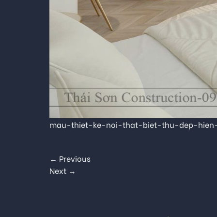
mau-thiet-ke-noi-that-biet-thu-dep-hien
←
Previous
Next
→