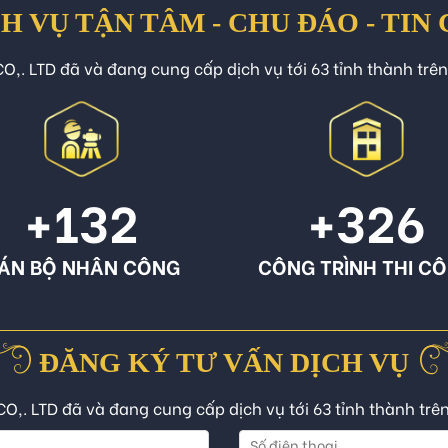
H VỤ TẬN TÂM - CHU ĐÁO - TIN
O,. LTD đã và đang cung cấp dịch vụ tới 63 tỉnh thành trê
+132
+326
ÁN BỘ NHÂN CÔNG
CÔNG TRÌNH THI C
ĐĂNG KÝ TƯ VẤN DỊCH VỤ
CO,. LTD đã và đang cung cấp dịch vụ tới 63 tỉnh thành trê