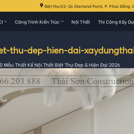
Biệt thự D2-26 Diamond Point, P. Phúc Đồng, Q
CI
Công Trình Kiến Trúc
Nội Thất
Thi Công Xây D
iet-thu-dep-hien-dai-xaydungtha
0 Mẫu Thiết Kế Nội Thất Biệt Thự Đẹp & Hiện Đại 2026