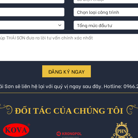
ĐĂNG KÝ NGAY
i Sơn sẽ liên hệ lại với quý vị ngay sau đây. Hotline: 0966
ĐỐI TÁC CỦA CHÚNG TÔI