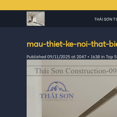
Skip
to
content
THÁI SƠN T
mau-thiet-ke-noi-that-b
Published
09/11/2025
at
2047 × 1638
in
Top 5