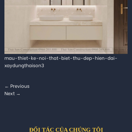
mau-thiet-ke-noi-that-biet-thu-dep-hien-dai-
xaydungthaison3
←
Previous
Next
→
ĐỐI TÁC CỦA CHÚNG TÔI