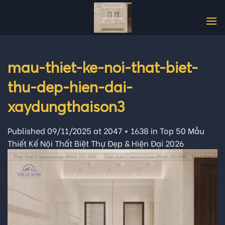
Skip
to
content
mau-thiet-ke-noi-that-biet-
thu-dep-hien-dai-
xaydungthaison3
Published
09/11/2025
at
2047 × 1638
in
Top 50 Mẫu
Thiết Kế Nội Thất Biệt Thự Đẹp & Hiện Đại 2026