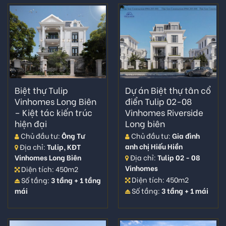
Biệt thự Tulip
Dự án Biệt thự tân cổ
Vinhomes Long Biên
điển Tulip 02-08
– Kiệt tác kiến trúc
Vinhomes Riverside
hiện đại
Long biên
Chủ đầu tư:
Ông Tư
Chủ đầu tư:
Gia đình
anh chị Hiếu Hiền
Địa chỉ:
Tulip, KĐT
Vinhomes Long Biên
Địa chỉ:
Tulip 02 - 08
Vinhomes
Diện tích: 450m2
Diện tích: 450m2
Số tầng:
3 tầng + 1 tầng
mái
Số tầng:
3 tầng + 1 mái