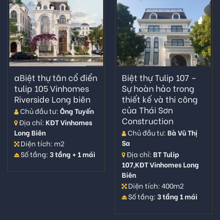
aBiệt thự tân cổ điển
Biệt thự Tulip 107 –
tulip 105 Vinhomes
Sự hoàn hảo trong
Riverside Long biên
thiết kế và thi công
của Thái Sơn
Chủ đầu tư:
Ông Tuyến
Construction
Địa chỉ:
KĐT Vinhomes
Long Biên
Chủ đầu tư:
Bà Vũ Thị
Sa
Diện tích: m2
Địa chỉ:
BT Tulip
Số tầng:
3 tầng + 1 mái
107,KĐT Vinhomes Long
Biên
Diện tích: 400m2
Số tầng:
3 tầng 1 mái