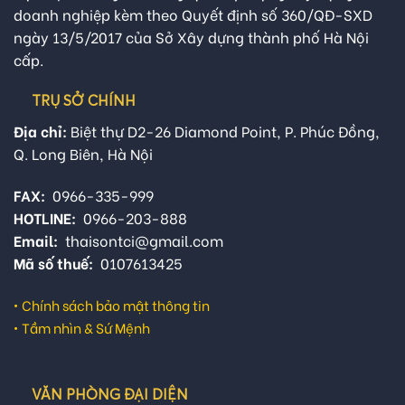
doanh nghiệp kèm theo Quyết định số 360/QĐ-SXD
ngày 13/5/2017 của Sở Xây dựng thành phố Hà Nội
cấp.
TRỤ SỞ CHÍNH
Địa chỉ:
Biệt thự D2-26 Diamond Point, P. Phúc Đồng,
Q. Long Biên, Hà Nội
FAX:
0966-335-999
HOTLINE:
0966-203-888
Email:
thaisontci@gmail.com
Mã số thuế:
0107613425
•
Chính sách bảo mật thông tin
•
Tầm nhìn & Sứ Mệnh
VĂN PHÒNG ĐẠI DIỆN