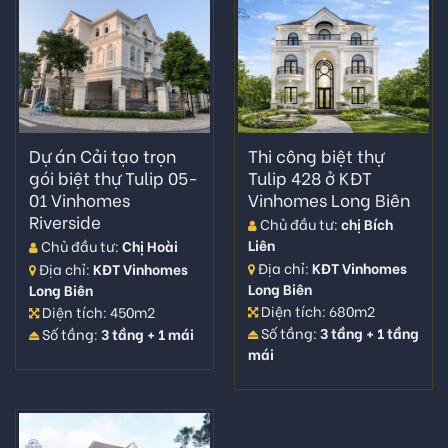
Dự án Cải tạo trọn
Thi công biệt thự
gói biệt thự Tulip 05-
Tulip 428 ở KĐT
01 Vinhomes
Vinhomes Long Biên
Riverside
Chủ đầu tư:
chị Bích
Liên
Chủ đầu tư:
Chị Hoài
Địa chỉ:
KĐT Vinhomes
Địa chỉ:
KĐT Vinhomes
Long Biên
Long Biên
Diện tích: 680m2
Diện tích: 450m2
Số tầng:
3 tầng + 1 tầng
Số tầng:
3 tầng + 1 mái
mái