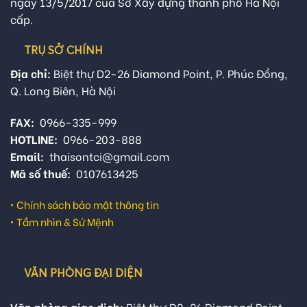
ngày 13/5/2017 của Sở Xây dựng thành phố Hà Nội
cấp.
TRỤ SỞ CHÍNH
Địa chỉ:
Biệt thự D2-26 Diamond Point, P. Phúc Đồng,
Q. Long Biên, Hà Nội
FAX:
0966-335-999
HOTLINE:
0966-203-888
Email:
thaisontci@gmail.com
Mã số thuế:
0107613425
•
Chính sách bảo mật thông tin
•
Tầm nhìn & Sứ Mệnh
VĂN PHÒNG ĐẠI DIỆN
Văn phòng giao dịch:
Biệt thự D2-26 Diamond Point,