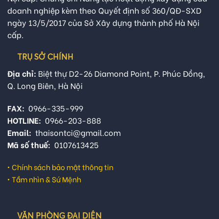
doanh nghiệp kèm theo Quyết định số 360/QĐ-SXD
ngày 13/5/2017 của Sở Xây dựng thành phố Hà Nội
cấp.
TRỤ SỞ CHÍNH
Địa chỉ:
Biệt thự D2-26 Diamond Point, P. Phúc Đồng,
Q. Long Biên, Hà Nội
FAX:
0966-335-999
HOTLINE:
0966-203-888
Email:
thaisontci@gmail.com
Mã số thuế:
0107613425
•
Chính sách bảo mật thông tin
•
Tầm nhìn & Sứ Mệnh
VĂN PHÒNG ĐẠI DIỆN