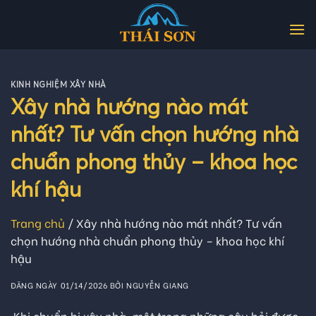
Skip
to
content
KINH NGHIỆM XÂY NHÀ
Xây nhà hướng nào mát
nhất? Tư vấn chọn hướng nhà
chuẩn phong thủy – khoa học
khí hậu
Trang chủ
/
Xây nhà hướng nào mát nhất? Tư vấn
chọn hướng nhà chuẩn phong thủy – khoa học khí
hậu
ĐĂNG NGÀY
01/14/2026
BỞI
NGUYỄN GIANG
Khi chuẩn bị xây nhà, một trong những câu hỏi được