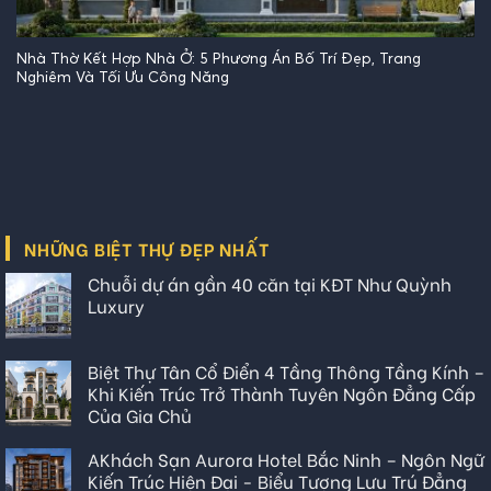
Nhà Thờ Kết Hợp Nhà Ở: 5 Phương Án Bố Trí Đẹp, Trang
Nghiêm Và Tối Ưu Công Năng
NHỮNG BIỆT THỰ ĐẸP NHẤT
Chuỗi dự án gần 40 căn tại KĐT Như Quỳnh
Luxury
Biệt Thự Tân Cổ Điển 4 Tầng Thông Tầng Kính –
Khi Kiến Trúc Trở Thành Tuyên Ngôn Đẳng Cấp
Của Gia Chủ
AKhách Sạn Aurora Hotel Bắc Ninh – Ngôn Ngữ
Kiến Trúc Hiện Đại - Biểu Tượng Lưu Trú Đẳng