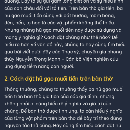
dương. Đây là sự gửi gắm lòng biết ơn và sự hiếu kính
của con cháu đối với tổ tiên. Trên bàn thờ gia tiên, ba
hũ gạo muối tiền cùng với bát hương, mâm bồng,
đèn, nến, lọ hoa là các vật phẩm không thể thiếu.
Nhưng những hũ gạo muối tiền này được sử dụng và
mang ý nghĩa gì? Cách đặt chúng như thế nào? Để
hiểu rõ hơn về vấn đề này, chúng ta hãy cùng tìm hiểu
qua bài viết dưới đây của Thạc sỹ, chuyên gia phong
thủy Nguyễn Trọng Mạnh – Cán bộ Viện nghiên cứu
ứng dụng tiềm năng con người
.
2. Cách đặt hũ gạo muối tiền trên bàn thờ
Thông thường, chúng ta thường thấy ba hũ gạo muối
tiền trên bàn thờ gia tiên của các gia đình, nhưng
không phải ai cũng hiểu rõ ý nghĩa và giá trị của
chúng. Để bàn thờ được linh ứng, ta cần hiểu ý nghĩa
của từng vật phẩm trên bàn thờ để bày trí theo đúng
nguyên tắc thờ cúng. Hãy cùng tìm hiểu cách đặt hũ