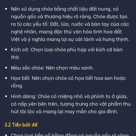
Nên sử dụng chóe bằng chất liệu đất nung, có
nguồn gốc và thương hiệu rõ ràng. Chóe được tạo
ra từ các yếu tố: Đất, lửa, nước và bàn tay của các
nghệ nhân, mang đặc thù văn hóa tinh hoa đất
Việt và ý nghĩa mang lại sự cát lành và hưng thịnh.
Kích cỡ: Chọn loại chóe phù hợp với kích cỡ bàn
thờ
.
Màu sắc chóe: Nên chọn màu xanh.
Họa tiết: Nên chọn chóe có họa tiết hoa sen hoặc
rồng.
Hình dáng: Chóe có miệng nhỏ và phình to ở giữa,
có nắp yên bên trên, tượng trưng cho vật phẩm thu
hút tài lộc và mang lại may mắn cho gia đình.
3.2 Tiền bát đế
Chọn loại tiền cổ bằng đồng có nguồn gốc rõ ràng,