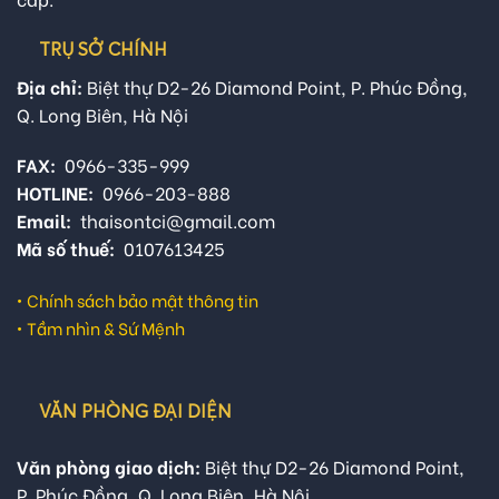
TRỤ SỞ CHÍNH
Địa chỉ:
Biệt thự D2-26 Diamond Point, P. Phúc Đồng,
Q. Long Biên, Hà Nội
FAX:
0966-335-999
HOTLINE:
0966-203-888
Email:
thaisontci@gmail.com
Mã số thuế:
0107613425
•
Chính sách bảo mật thông tin
•
Tầm nhìn & Sứ Mệnh
VĂN PHÒNG ĐẠI DIỆN
Văn phòng giao dịch:
Biệt thự D2-26 Diamond Point,
P. Phúc Đồng, Q. Long Biên, Hà Nội