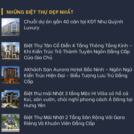
NHỮNG BIỆT THỰ ĐẸP NHẤT
Chuỗi dự án gần 40 căn tại KĐT Như Quỳnh
Luxury
Biệt Thự Tân Cổ Điển 4 Tầng Thông Tầng Kính –
Khi Kiến Trúc Trở Thành Tuyên Ngôn Đẳng Cấp
Của Gia Chủ
AKhách Sạn Aurora Hotel Bắc Ninh – Ngôn Ngữ
Kiến Trúc Hiện Đại - Biểu Tượng Lưu Trú Đẳng
Cấp
Biệt thự mái Nhật 3 tầng Mộc Hi Villa có hồ cá
Koi, sân vườn, chòi nghỉ phong cách Á Đông tại
Hưng Yên
Biệt Thự Mái Nhật 2 Tầng Sân Rộng Với Gara
Riêng Và Khuôn Viên Đẳng Cấp