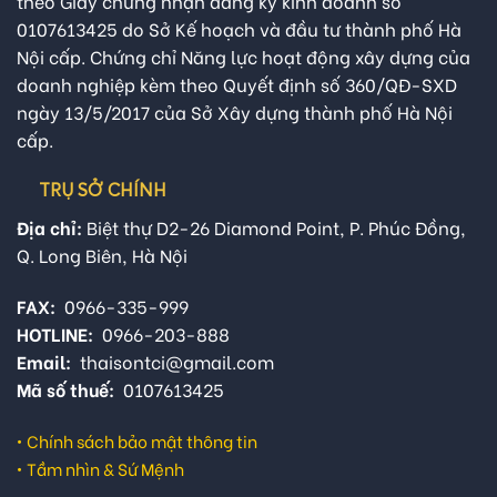
theo Giấy chứng nhận đăng ký kinh doanh số
0107613425 do Sở Kế hoạch và đầu tư thành phố Hà
Nội cấp. Chứng chỉ Năng lực hoạt động xây dựng của
doanh nghiệp kèm theo Quyết định số 360/QĐ-SXD
ngày 13/5/2017 của Sở Xây dựng thành phố Hà Nội
cấp.
TRỤ SỞ CHÍNH
Địa chỉ:
Biệt thự D2-26 Diamond Point, P. Phúc Đồng,
Q. Long Biên, Hà Nội
FAX:
0966-335-999
HOTLINE:
0966-203-888
Email:
thaisontci@gmail.com
Mã số thuế:
0107613425
•
Chính sách bảo mật thông tin
•
Tầm nhìn & Sứ Mệnh