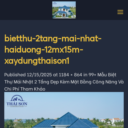
Skip
to
content
bietthu-2tang-mai-nhat-
haiduong-12mx15m-
xaydungthaison1
Published
12/15/2025
at
1184 × 864
in
99+ Mẫu Biệt
Thự Mái Nhật 2 Tầng Đẹp Kèm Mặt Bằng Công Năng Và
Chi Phí Tham Khảo