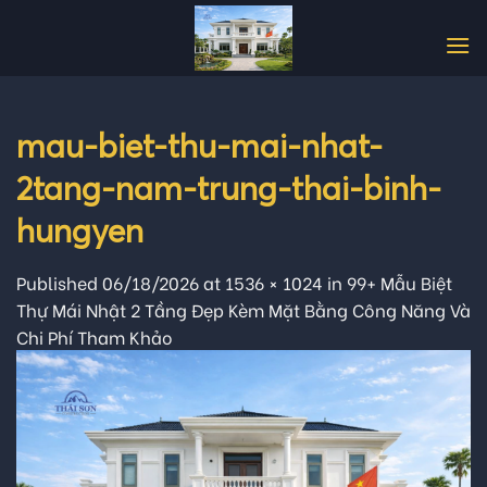
Skip
to
content
mau-biet-thu-mai-nhat-
2tang-nam-trung-thai-binh-
hungyen
Published
06/18/2026
at
1536 × 1024
in
99+ Mẫu Biệt
Thự Mái Nhật 2 Tầng Đẹp Kèm Mặt Bằng Công Năng Và
Chi Phí Tham Khảo