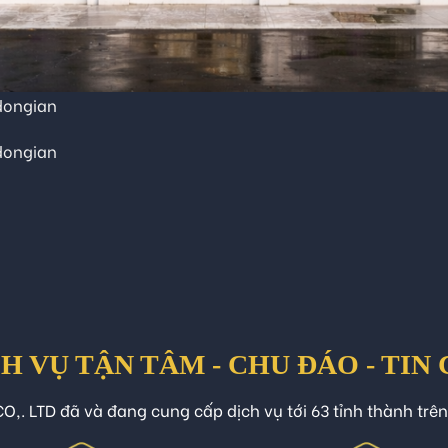
dongian
dongian
H VỤ TẬN TÂM - CHU ĐÁO - TIN
O,. LTD đã và đang cung cấp dịch vụ tới 63 tỉnh thành trê