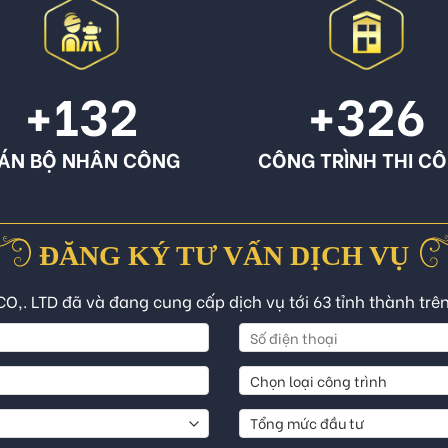
+132
+326
ÁN BỘ NHÂN CÔNG
CÔNG TRÌNH THI C
ĐĂNG KÝ TƯ VẤN DỊCH VỤ
CO,. LTD đã và đang cung cấp dịch vụ tới 63 tỉnh thành trê