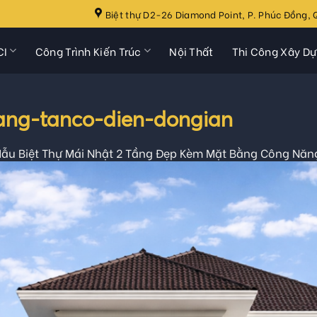
Biệt thự D2-26 Diamond Point, P. Phúc Đồng, Q
CI
Công Trình Kiến Trúc
Nội Thất
Thi Công Xây D
ang-tanco-dien-dongian
ẫu Biệt Thự Mái Nhật 2 Tầng Đẹp Kèm Mặt Bằng Công Năn