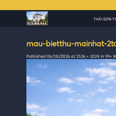
Skip
to
content
THÁI SƠN T
mau-bietthu-mainhat-2t
Published
06/18/2026
at
1536 × 1024
in
99+ M