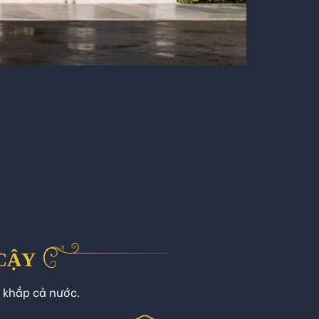
 CẬY
n khắp cả nước.