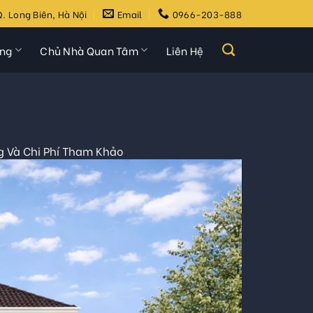
. Long Biên, Hà Nội
Email
0966-203-888
ựng
Chủ Nhà Quan Tâm
Liên Hệ
g Và Chi Phí Tham Khảo