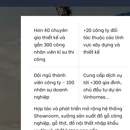
Hơn 40 chuyên
+20 công ty đối
gia thiết kế và
tác thuộc các lĩnh
gần 300 công
vực xây dựng và
nhân viên kĩ sư thi
thiết kế
công
Đội ngũ thành
Cung cấp dịch vụ
viên công ty ~ 100
tới +300 gia đình,
nhân sự doanh
chủ đầu tư dự án
nghiệp
Vinhomes...
Hợp tác và phát triển mở rộng hệ thống
Showroom, xưởng sản xuất đồ gỗ công
nghiệp, gỗ thịt, đồ nội thất nhập khẩu
uy tín và chất lượng cao cấp.