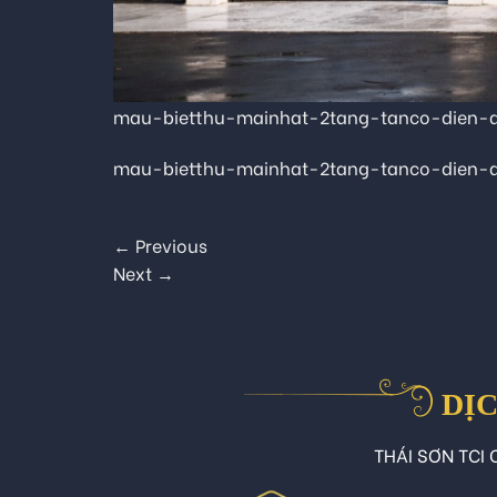
mau-bietthu-mainhat-2tang-tanco-dien-
mau-bietthu-mainhat-2tang-tanco-dien-
←
Previous
Next
→
DỊC
THÁI SƠN TCI C