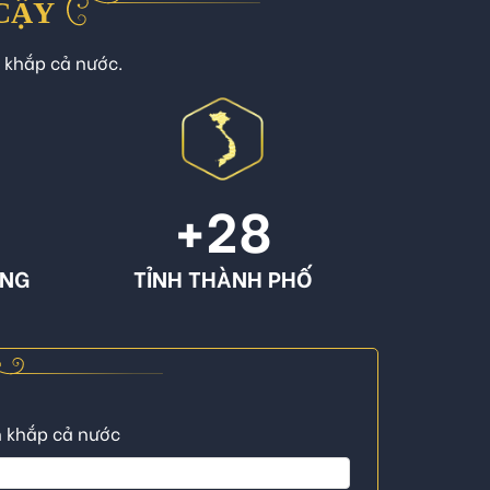
 CẬY
n khắp cả nước.
+
28
ÔNG
TỈNH THÀNH PHỐ
n khắp cả nước