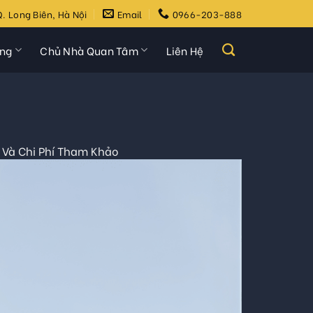
. Long Biên, Hà Nội
Email
0966-203-888
ựng
Chủ Nhà Quan Tâm
Liên Hệ
 Và Chi Phí Tham Khảo