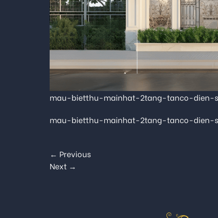
mau-bietthu-mainhat-2tang-tanco-dien-
mau-bietthu-mainhat-2tang-tanco-dien-
←
Previous
Next
→