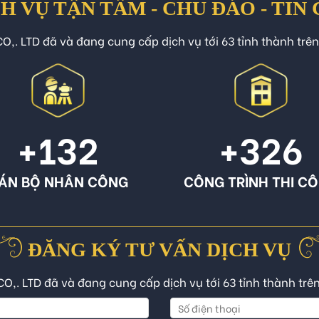
H VỤ TẬN TÂM - CHU ĐÁO - TIN
O,. LTD đã và đang cung cấp dịch vụ tới 63 tỉnh thành trê
+132
+326
ÁN BỘ NHÂN CÔNG
CÔNG TRÌNH THI C
ĐĂNG KÝ TƯ VẤN DỊCH VỤ
CO,. LTD đã và đang cung cấp dịch vụ tới 63 tỉnh thành trê