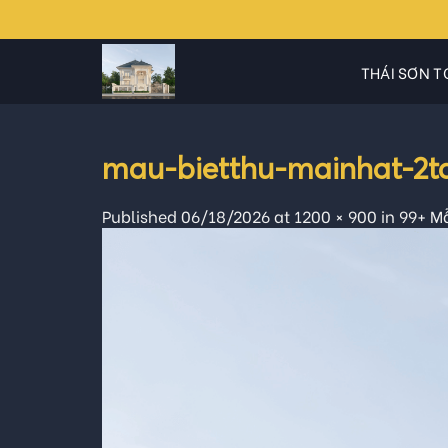
Skip
to
content
THÁI SƠN T
mau-bietthu-mainhat-2t
Published
06/18/2026
at
1200 × 900
in
99+ M