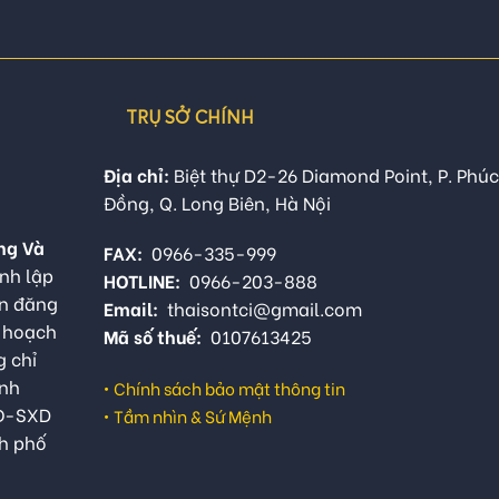
TRỤ SỞ CHÍNH
Địa chỉ:
Biệt thự D2-26 Diamond Point, P. Phúc
Đồng, Q. Long Biên, Hà Nội
ng Và
FAX:
0966-335-999
nh lập
HOTLINE:
0966-203-888
ận đăng
Email:
thaisontci@gmail.com
ế hoạch
Mã số thuế:
0107613425
g chỉ
anh
•
Chính sách bảo mật thông tin
QĐ-SXD
•
Tầm nhìn & Sứ Mệnh
h phố