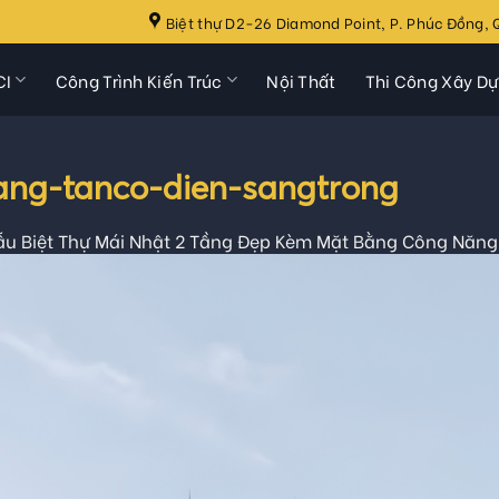
Biệt thự D2-26 Diamond Point, P. Phúc Đồng, Q
CI
Công Trình Kiến Trúc
Nội Thất
Thi Công Xây D
ang-tanco-dien-sangtrong
ẫu Biệt Thự Mái Nhật 2 Tầng Đẹp Kèm Mặt Bằng Công Năng