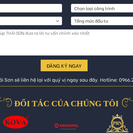
ĐĂNG KÝ NGAY
i Sơn sẽ liên hệ lại với quý vị ngay sau đây. Hotline: 0966
ĐỐI TÁC CỦA CHÚNG TÔI