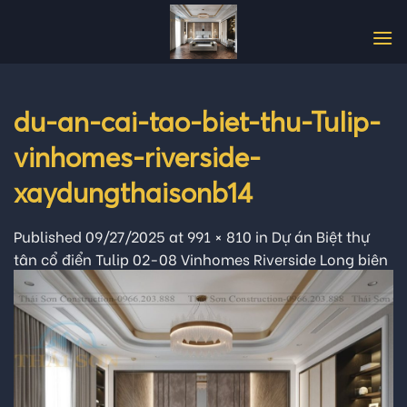
Skip
to
content
du-an-cai-tao-biet-thu-Tulip-
vinhomes-riverside-
xaydungthaisonb14
Published
09/27/2025
at
991 × 810
in
Dự án Biệt thự
tân cổ điển Tulip 02-08 Vinhomes Riverside Long biên