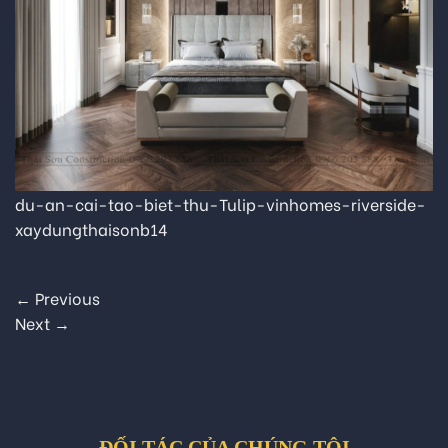
du-an-cai-tao-biet-thu-Tulip-vinhomes-riverside-
xaydungthaisonb14
←
Previous
Next
→
ĐỐI TÁC CỦA CHÚNG TÔI