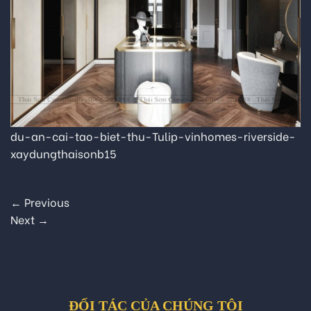
du-an-cai-tao-biet-thu-Tulip-vinhomes-riverside-
xaydungthaisonb15
←
Previous
Next
→
ĐỐI TÁC CỦA CHÚNG TÔI