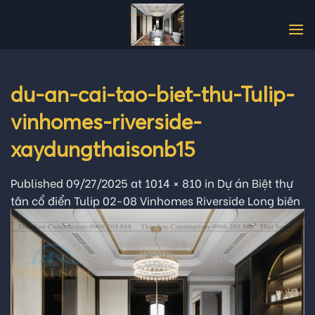
Skip
to
content
du-an-cai-tao-biet-thu-Tulip-
vinhomes-riverside-
xaydungthaisonb15
Published
09/27/2025
at
1014 × 810
in
Dự án Biệt thự
tân cổ điển Tulip 02-08 Vinhomes Riverside Long biên