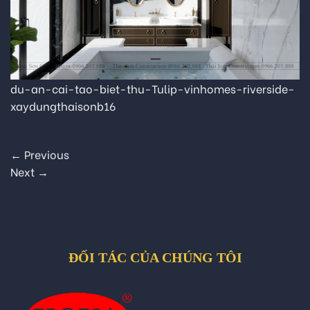
du-an-cai-tao-biet-thu-Tulip-vinhomes-riverside-
xaydungthaisonb16
←
Previous
Next
→
ĐỐI TÁC CỦA CHÚNG TÔI