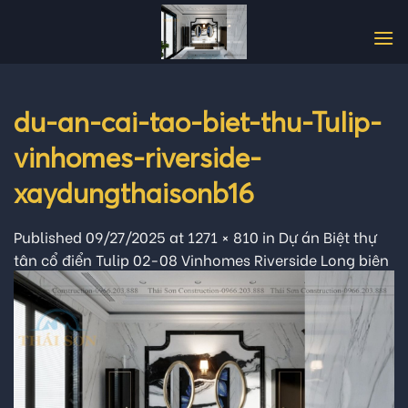
Skip
to
content
du-an-cai-tao-biet-thu-Tulip-
vinhomes-riverside-
xaydungthaisonb16
Published
09/27/2025
at
1271 × 810
in
Dự án Biệt thự
tân cổ điển Tulip 02-08 Vinhomes Riverside Long biên