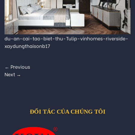
du-an-cai-tao-biet-thu-Tulip-vinhomes-riverside-
xaydungthaisonb17
←
Previous
Next
→
ĐỐI TÁC CỦA CHÚNG TÔI