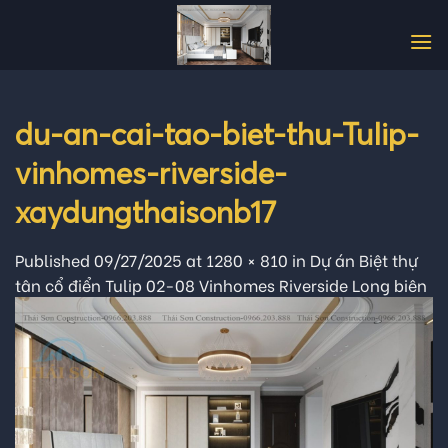
Skip
to
content
du-an-cai-tao-biet-thu-Tulip-
vinhomes-riverside-
xaydungthaisonb17
Published
09/27/2025
at
1280 × 810
in
Dự án Biệt thự
tân cổ điển Tulip 02-08 Vinhomes Riverside Long biên