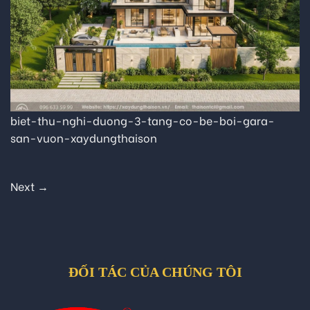
biet-thu-nghi-duong-3-tang-co-be-boi-gara-
san-vuon-xaydungthaison
Next
→
ĐỐI TÁC CỦA CHÚNG TÔI