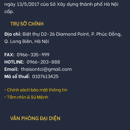
ngày 13/5/2017 của Sở Xây dựng thành phố Hà Nội
cấp.
TRỤ SỞ CHÍNH
Địa chỉ:
Biệt thự D2-26 Diamond Point, P. Phúc Đồng,
Q. Long Biên, Hà Nội
FAX:
0966-335-999
HOTLINE:
0966-203-888
Email:
thaisontci@gmail.com
Mã số thuế:
0107613425
•
Chính sách bảo mật thông tin
•
Tầm nhìn & Sứ Mệnh
VĂN PHÒNG ĐẠI DIỆN