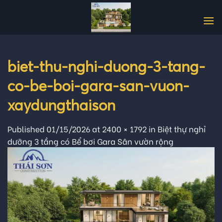
Skip
to
content
biet-thu-nghi-duong-3-tang-
co-be-boi-gara-san-vuon-
xaydungthaison
Published
01/15/2026
at
2400 × 1792
in
Biệt thự nghỉ
dưỡng 3 tầng có Bể bơi Gara Sân vườn rộng