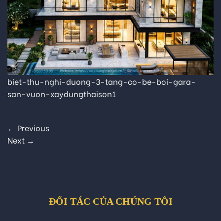
biet-thu-nghi-duong-3-tang-co-be-boi-gara-
san-vuon-xaydungthaison1
←
Previous
Next
→
ĐỐI TÁC CỦA CHÚNG TÔI