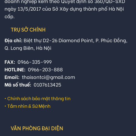
doanh nghiệp kèm theo Quyết định số 360/QĐ-SXD
ngày 13/5/2017 của Sở Xây dựng thành phố Hà Nội
cấp.
TRỤ SỞ CHÍNH
Địa chỉ:
Biệt thự D2-26 Diamond Point, P. Phúc Đồng,
Q. Long Biên, Hà Nội
FAX:
0966-335-999
HOTLINE:
0966-203-888
Email:
thaisontci@gmail.com
Mã số thuế:
0107613425
•
Chính sách bảo mật thông tin
•
Tầm nhìn & Sứ Mệnh
VĂN PHÒNG ĐẠI DIỆN