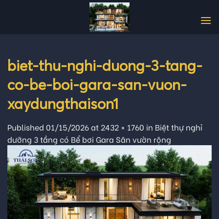
Skip
to
content
biet-thu-nghi-duong-3-tang-
co-be-boi-gara-san-vuon-
xaydungthaison1
Published
01/15/2026
at
2432 × 1760
in
Biệt thự nghỉ
dưỡng 3 tầng có Bể bơi Gara Sân vườn rộng