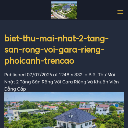
Skip
to
content
biet-thu-mai-nhat-2-tang-
san-rong-voi-gara-rieng-
phoicanh-trencao
Published
07/07/2026
at
1248 × 832
in
Biệt Thự Mái
Nhật 2 Tầng Sân Rộng Với Gara Riêng Và Khuôn Viên
Đẳng Cấp