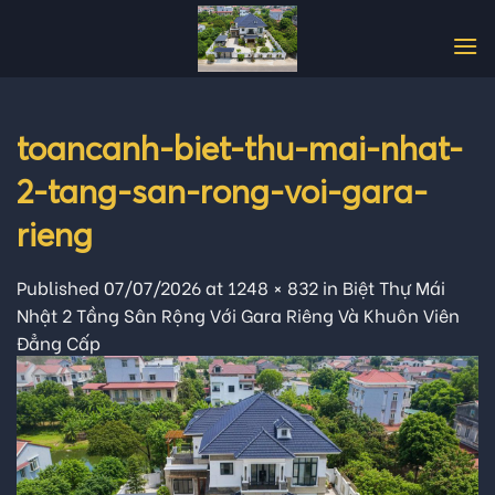
Skip
to
content
toancanh-biet-thu-mai-nhat-
2-tang-san-rong-voi-gara-
rieng
Published
07/07/2026
at
1248 × 832
in
Biệt Thự Mái
Nhật 2 Tầng Sân Rộng Với Gara Riêng Và Khuôn Viên
Đẳng Cấp