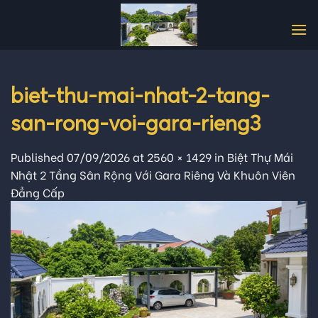
Skip
to
content
biet-thu-mai-nhat-2-tang-
san-rong-voi-gara-rieng3
Published
07/09/2026
at
2560 × 1429
in
Biệt Thự Mái
Nhật 2 Tầng Sân Rộng Với Gara Riêng Và Khuôn Viên
Đẳng Cấp