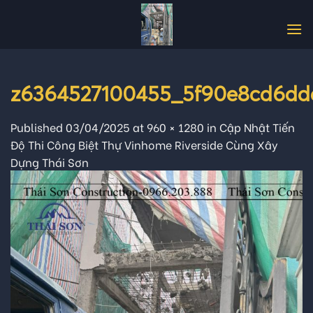
Skip
to
content
z6364527100455_5f90e8cd6dd
Published
03/04/2025
at
960 × 1280
in
Cập Nhật Tiến
Độ Thi Công Biệt Thự Vinhome Riverside Cùng Xây
Dựng Thái Sơn