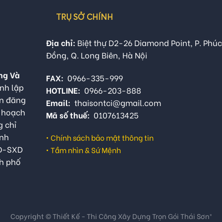
TRỤ SỞ CHÍNH
Địa chỉ:
Biệt thự D2-26 Diamond Point, P. Phúc
Đồng, Q. Long Biên, Hà Nội
ng Và
FAX:
0966-335-999
nh lập
HOTLINE:
0966-203-888
ận đăng
Email:
thaisontci@gmail.com
ế hoạch
Mã số thuế:
0107613425
g chỉ
anh
•
Chính sách bảo mật thông tin
QĐ-SXD
•
Tầm nhìn & Sứ Mệnh
h phố
Copyright © Thiết Kế - Thi Công Xây Dựng Trọn Gói Thái Sơn®