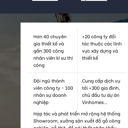
Hơn 40 chuyên
+20 công ty đối
gia thiết kế và
tác thuộc các lĩnh
gần 300 công
vực xây dựng và
nhân viên kĩ sư thi
thiết kế
công
Đội ngũ thành
Cung cấp dịch vụ
viên công ty ~ 100
tới +300 gia đình,
nhân sự doanh
chủ đầu tư dự án
nghiệp
Vinhomes...
Hợp tác và phát triển mở rộng hệ thống
Showroom, xưởng sản xuất đồ gỗ công
nghiệp, gỗ thịt, đồ nội thất nhập khẩu