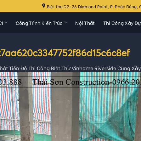
Biệt thự D2-26 Diamond Point, P. Phúc Đồng, Q
CI
Công Trình Kiến Trúc
Nội Thất
Thi Công Xây D
7aa620c3347752f86d15c6c8ef
hật Tiến Độ Thi Công Biệt Thự Vinhome Riverside Cùng Xâ