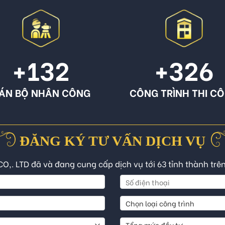
+132
+326
ÁN BỘ NHÂN CÔNG
CÔNG TRÌNH THI C
ĐĂNG KÝ TƯ VẤN DỊCH VỤ
CO,. LTD đã và đang cung cấp dịch vụ tới 63 tỉnh thành trê