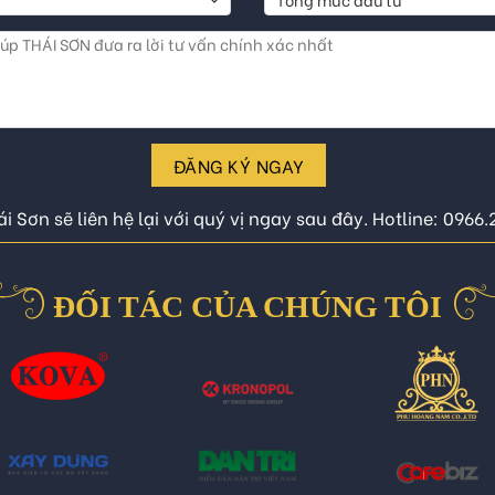
ĐĂNG KÝ NGAY
i Sơn sẽ liên hệ lại với quý vị ngay sau đây. Hotline: 0966
ĐỐI TÁC CỦA CHÚNG TÔI