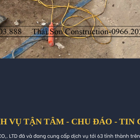
H VỤ TẬN TÂM - CHU ĐÁO - TIN
O,. LTD đã và đang cung cấp dịch vụ tới 63 tỉnh thành trê