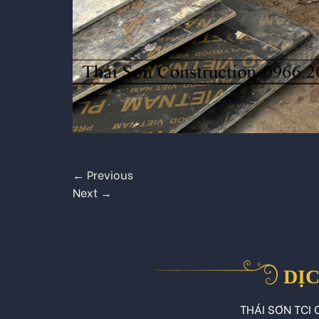
←
Previous
Next
→
DỊC
THÁI SƠN TCI C