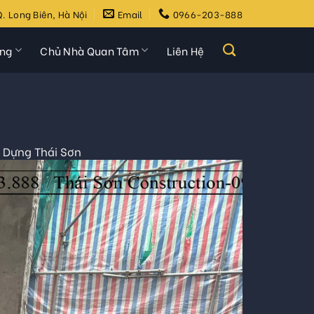
. Long Biên, Hà Nội
Email
0966-203-888
ựng
Chủ Nhà Quan Tâm
Liên Hệ
y Dựng Thái Sơn