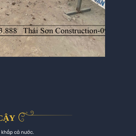
 CẬY
n khắp cả nước.