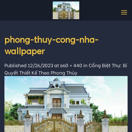
Skip
to
content
phong-thuy-cong-nha-
wallpaper
Published
12/26/2023
at
660 × 440
in
Cổng Biệt Thự: Bí
Quyết Thiết Kế Theo Phong Thủy